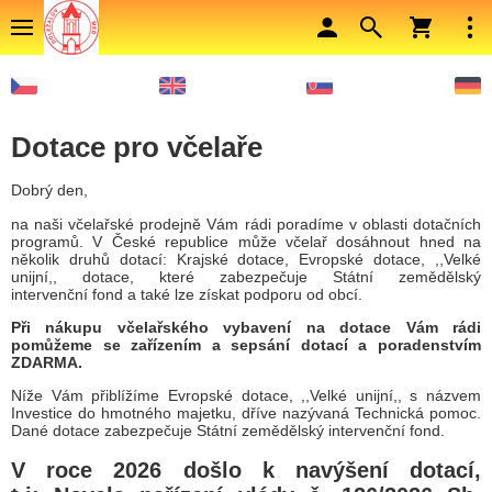
Dotace pro včelaře
Dobrý den,
na naši včelařské prodejně Vám rádi poradíme v oblasti dotačních
programů. V České republice může včelař dosáhnout hned na
několik druhů dotací: Krajské dotace, Evropské dotace, ,,Velké
unijní,, dotace, které zabezpečuje Státní zemědělský
intervenční fond a také lze získat podporu od obcí.
Při nákupu včelařského vybavení na dotace Vám rádi
pomůžeme se zařízením a sepsání dotací a poradenstvím
ZDARMA.
Níže Vám přiblížíme Evropské dotace, ,,Velké unijní,, s názvem
Investice do hmotného majetku, dříve nazývaná Technická pomoc.
Dané dotace zabezpečuje Státní zemědělský intervenční fond.
V roce 2026 došlo k navýšení dotací,