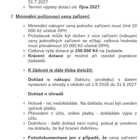
31.7.2027
Termín výplaty dotací od
října 2027
.
Minimální pořizovací cena zařízení:
Minimální nákupní cena jednoho zařízení musí činit 10
000 Kč včetně DPH.
Požadavek může být složen z více zařízení (nákupní
ceny jednotlivých zařízení se sčítají, celková hodnota
musí přesáhnout 10 000 Kč včetně DPH).
Celková výše dotace je
150.000 Kč
na žadatele.
Krácení dotace
je možné při vysoké poptávce
žadatelů.
K žádosti je dále třeba doložit:
Doklad o nákupu
(fakturu, prodejku) s datem
vystavení a úhrady v období od 1.8.2026 do 31.6.2027
Doklad o úhradě
.
Hotově - nic nedokládáte. Na dokladu musí být uveden
způsob platby.
Převodem z účtu, online platby - dokládáte výpis z
účtu.
Dobírkou - další doklad není nutný, pokud je uvedeno
na dokladu, že byl hrazen dobírkou.
Fotodokumentace jen v případě, že
cena zařízení