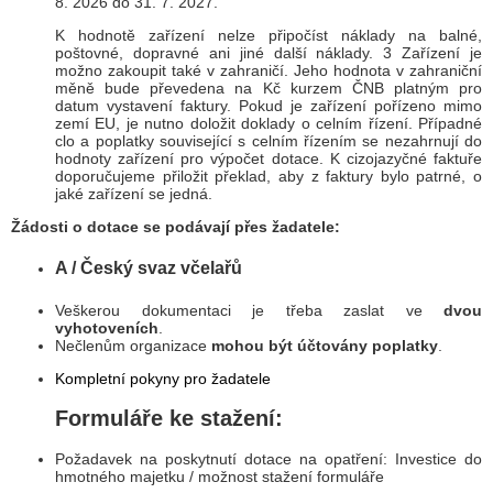
8. 2026 do 31. 7. 2027.
K hodnotě zařízení nelze připočíst náklady na balné,
poštovné, dopravné ani jiné další náklady. 3 Zařízení je
možno zakoupit také v zahraničí. Jeho hodnota v zahraniční
měně bude převedena na Kč kurzem ČNB platným pro
datum vystavení faktury. Pokud je zařízení pořízeno mimo
zemí EU, je nutno doložit doklady o celním řízení. Případné
clo a poplatky související s celním řízením se nezahrnují do
hodnoty zařízení pro výpočet dotace. K cizojazyčné faktuře
doporučujeme přiložit překlad, aby z faktury bylo patrné, o
jaké zařízení se jedná.
Žádosti o dotace se podávají přes žadatele:
A / Český svaz včelařů
Veškerou dokumentaci je třeba zaslat ve
dvou
vyhotoveních
.
Nečlenům organizace
mohou být účtovány poplatky
.
Kompletní pokyny pro žadatele
Formuláře ke stažení:
Požadavek na poskytnutí dotace na opatření: Investice do
hmotného majetku / možnost stažení formuláře