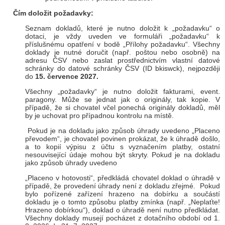
Čím doložit požadavky:
Seznam dokladů, které je nutno doložit k „požadavku“ o
dotaci, je vždy uveden ve formuláři „požadavku“ k
příslušnému opatření v bodě „Přílohy požadavku“. Všechny
doklady je nutné doručit (např. poštou nebo osobně) na
adresu ČSV nebo zaslat prostřednictvím vlastní datové
schránky do datové schránky ČSV (ID bkiswck), nejpozději
do
15. července 2027.
Všechny „požadavky“ je nutno doložit fakturami, event.
paragony. Může se jednat jak o originály, tak kopie. V
případě, že si chovatel včel ponechá originály dokladů, měl
by je uchovat pro případnou kontrolu na místě.
Pokud je na dokladu jako způsob úhrady uvedeno „Placeno
převodem“, je chovatel povinen prokázat, že k úhradě došlo,
a to kopií výpisu z účtu s vyznačením platby, ostatní
nesouvisející údaje mohou být skryty. Pokud je na dokladu
jako způsob úhrady uvedeno
„Placeno v hotovosti“, předkládá chovatel doklad o úhradě v
případě, že provedení úhrady není z dokladu zřejmé. Pokud
bylo pořízené zařízení hrazeno na dobírku a součástí
dokladu je o tomto způsobu platby zmínka (např. „Neplaťte!
Hrazeno dobírkou“), doklad o úhradě není nutno předkládat.
Všechny doklady musejí pocházet z dotačního období od 1.