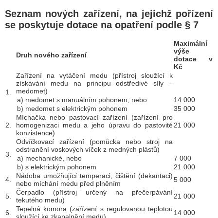
Seznam nových zařízení, na jejichž pořízení
se poskytuje dotace na opatření podle § 7
Maximální
výše
Druh nového zařízení
dotace v
Kč
Zařízení na vytáčení medu (přístroj sloužící k
získávání medu na principu odstředivé síly –
medomet)
1.
a) medomet s manuálním pohonem, nebo
14 000
b) medomet s elektrickým pohonem
35 000
Míchačka nebo pastovací zařízení (zařízení pro
2.
homogenizaci medu a jeho úpravu do pastovité
21 000
konzistence)
Odvíčkovací zařízení (pomůcka nebo stroj na
odstranění voskových víček z medných plástů)
3.
a) mechanické, nebo
7 000
b) s elektrickým pohonem
21 000
Nádoba umožňující temperaci, čištění (dekantaci)
4.
5 000
nebo míchání medu před plněním
Čerpadlo (přístroj určený na přečerpávání
5.
21 000
tekutého medu)
Tepelná komora (zařízení s regulovanou teplotou
6.
14 000
sloužící ke zkapalnění medu)