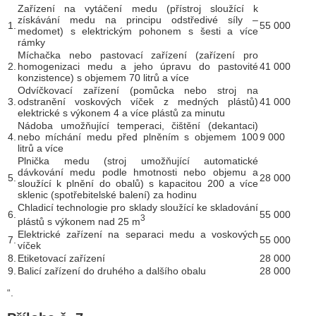
Zařízení na vytáčení medu (přístroj sloužící k
získávání medu na principu odstředivé síly –
1.
55 000
medomet) s elektrickým pohonem s šesti a více
rámky
Míchačka nebo pastovací zařízení (zařízení pro
2.
homogenizaci medu a jeho úpravu do pastovité
41 000
konzistence) s objemem 70 litrů a více
Odvíčkovací zařízení (pomůcka nebo stroj na
3.
odstranění voskových víček z medných plástů)
41 000
elektrické s výkonem 4 a více plástů za minutu
Nádoba umožňující temperaci, čištění (dekantaci)
4.
nebo míchání medu před plněním s objemem 100
9 000
litrů a více
Plnička medu (stroj umožňující automatické
dávkování medu podle hmotnosti nebo objemu a
5.
28 000
sloužící k plnění do obalů) s kapacitou 200 a více
sklenic (spotřebitelské balení) za hodinu
Chladicí technologie pro sklady sloužící ke skladování
6.
55 000
3
plástů s výkonem nad 25 m
Elektrické zařízení na separaci medu a voskových
7.
55 000
víček
8.
Etiketovací zařízení
28 000
9.
Balicí zařízení do druhého a dalšího obalu
28 000
“.