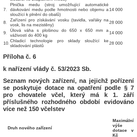
Plnička medu (stroj umožňující automatické
7.
dávkování medu podle hmotnosti nebo objemu a
14 000
sloužící k plnění do obalů)
Zařízení pro získávání vosku (tavidla, vařáky na
8.
28 000
vosk, lis na mezistěny)
Úlová váha s plošinou do 650 x 650 mm a
9.
14 000
váživostí do 400 kg
Chladicí technologie pro sklady sloužící ke
10.
28 000
skladování plástů
Příloha č. 6
k nařízení vlády č. 53/2023 Sb.
Seznam nových zařízení, na jejichž pořízení
se poskytuje dotace na opatření podle § 7
pro chovatele včel, který má k 1. září
příslušného rozhodného období evidováno
více než 150 včelstev
Maximální
výše
Druh nového zařízení
dotace v
Kč