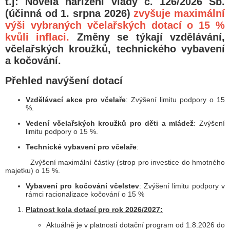
t.j: Novela nařízení vlády č.
126/2026 Sb.
(účinná od
1. srpna 2026
)
zvyšuje maximální
výši vybraných včelařských dotací o
15 %
kvůli inflaci.
Změny se týkají vzdělávání,
včelařských kroužků, technického vybavení
a kočování.
Přehled navýšení dotací
Vzdělávací akce pro včelaře
: Zvýšení limitu podpory o 15
%.
Vedení včelařských kroužků pro děti a mládež
: Zvýšení
limitu podpory o 15 %.
Technické vybavení pro včelaře
:
Zvýšení maximální částky (strop pro investice do hmotného
majetku) o 15 %.
Vybavení pro kočování včelstev
: Zvýšení limitu podpory v
rámci racionalizace kočování o 15 %
Platnost kola dotací pro rok 2026/2027:
Aktuálně je v platnosti dotační program od 1.8.2026 do