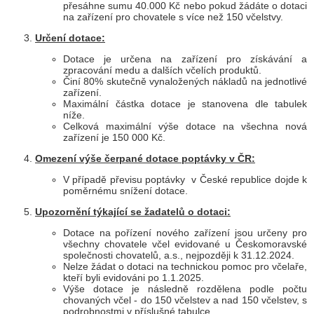
přesáhne sumu 40.000 Kč nebo pokud žádáte o dotaci
na zařízení pro chovatele s více než 150 včelstvy.
Určení dotace:
Dotace je určena na zařízení pro získávání a
zpracování medu a dalších včelích produktů.
Činí 80% skutečně vynaložených nákladů na jednotlivé
zařízení.
Maximální částka dotace je stanovena dle tabulek
níže.
Celková maximální výše dotace na všechna nová
zařízení je 150 000 Kč.
Omezení výše čerpané dotace poptávky v ČR:
V případě převisu poptávky v České republice dojde k
poměrnému snížení dotace.
Upozornění týkající se žadatelů o dotaci:
Dotace na pořízení nového zařízení jsou určeny pro
všechny chovatele včel evidované u Českomoravské
společnosti chovatelů, a.s., nejpozději k 31.12.2024.
Nelze žádat o dotaci na technickou pomoc pro včelaře,
kteří byli evidováni po 1.1.2025.
Výše dotace je následně rozdělena podle počtu
chovaných včel - do 150 včelstev a nad 150 včelstev, s
podrobnostmi v příslušné tabulce.