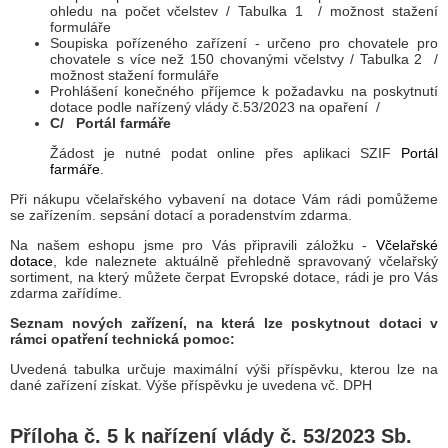
ohledu na počet včelstev / Tabulka 1 / možnost stažení
formuláře
Soupiska pořízeného zařízení - určeno pro chovatele pro
chovatele s více než 150 chovanými včelstvy / Tabulka 2 /
možnost stažení formuláře
Prohlášení konečného příjemce k požadavku na poskytnutí
dotace podle nařízený vlády č.53/2023 na opaření /
C/ Portál farmáře
Žádost je nutné podat online přes aplikaci SZIF
Portál
farmáře
.
Při nákupu včelařského vybavení na dotace Vám rádi pomůžeme
se zařízením. sepsání dotací a poradenstvím zdarma.
Na našem eshopu jsme pro Vás připravili záložku -
Včelařské
dotace
, kde naleznete aktuálně přehledně spravovaný včelařský
sortiment, na který můžete čerpat Evropské dotace, rádi je pro Vás
zdarma zařídíme.
Seznam nových zařízení, na která lze poskytnout dotaci v
rámci opatření technická pomoc:
Uvedená tabulka určuje maximální výši příspěvku, kterou lze na
dané zařízení získat. Výše příspěvku je uvedena vč. DPH
Příloha č. 5 k nařízení vlády č. 53/2023 Sb.