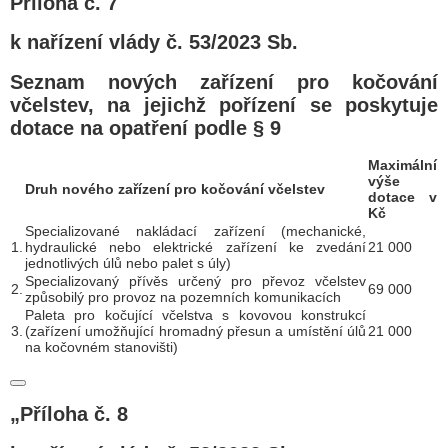
Příloha č. 7
k nařízení vlády č. 53/2023 Sb.
Seznam nových zařízení pro kočování
včelstev, na jejichž pořízení se poskytuje
dotace na opatření podle § 9
Maximální
výše
Druh nového zařízení pro kočování včelstev
dotace v
Kč
Specializované nakládací zařízení (mechanické,
1.
hydraulické nebo elektrické zařízení ke zvedání
21 000
jednotlivých úlů nebo palet s úly)
Specializovaný přívěs určený pro převoz včelstev
2.
69 000
způsobilý pro provoz na pozemních komunikacích
Paleta pro kočující včelstva s kovovou konstrukcí
3.
(zařízení umožňující hromadný přesun a umístění úlů
21 000
na kočovném stanovišti)
„Příloha č. 8