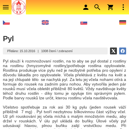
Pyl
Přidáno: 15.10.2016
|
1008 čtení / zobrazení
Pyl slouží k rozmnožovaní rostlin, na to aby se pyl dostal z rostliny
na rostlinu (hmyzomylné rostliny)potřebuje rostlina opylovatele.
Rostlina produkuje více pylu než je nezbytně potřeba pro opylení z
důvodu lákadla pro opylovatele. Včela přelétává z květu na květ a
na její chlupaté tělo se nachytá pyl. Za letu jej včela nohami otírá a
formuje do rousek na zadním páru nohou. Aby vytvořila jeden pár
rousků musí včela obletět přibližně 80 květů. Vždy navštěvuje květy
téhož druhu rostlin - díky tomu je opyluje tím správným pylem.
Podle barvy rousků lze určit, kterou rostlinu včela navštěvovala.
Včelstvo spotřebuje za rok asi
30 kg
pylu (jeden rousek váží
přibližně 7 mg) . Pyl tvoří nezbytnou bílkovinnou část výživy včel.
Už při rouskování jej včela míchá s malým množstvím medu, aby
držel v rouskách. V úlu pyl ukládá do buňky. Úlové včely pyl
udusávají hlavou, plnou buňku zalijí vrstvičkou medu. Při