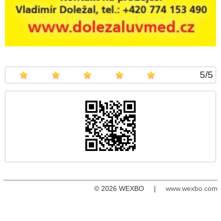
5
/
5
© 2026 WEXBO |
www.wexbo.com