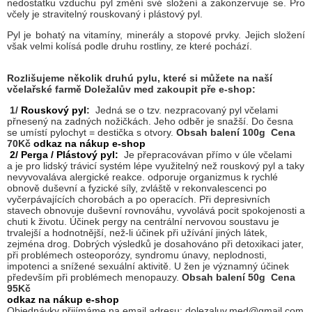
nedostatku vzduchu pyl změní své složení a zakonzervuje se. Pro
včely je stravitelný rouskovaný i plástový pyl.
Pyl je bohatý na vitamíny, minerály a stopové prvky. Jejich složení
však velmi kolísá podle druhu rostliny, ze které pochází.
Rozlišujeme několik druhú pylu, které si můžete na naší
včelařské farmě Doležalův med zakoupit pře e-shop:
1/
Rouskový pyl
:
Jedná se o tzv. nezpracovaný pyl včelami
přnesený na zadných nožičkách. Jeho odběr je snažší. Do česna
se umístí pylochyt = destička s otvory.
Obsah balení 100g Cena
70Kč
odkaz na nákup e-shop
2/ Perga / Plástový pyl:
Je přepracovávan přímo v úle včelami
a je pro lidský trávicí systém lépe využitelný než rouskový pyl a taky
nevyvovaláva alergické reakce. odporuje organizmus k rychlé
obnově duševní a fyzické síly, zvláště v rekonvalescenci po
vyčerpávajících chorobách a po operacích. Při depresivních
stavech obnovuje duševní rovnováhu, vyvolává pocit spokojenosti a
chuti k životu. Účinek pergy na centrální nervovou soustavu je
trvalejší a hodnotnější, než-li účinek při užívání jiných látek,
zejména drog. Dobrých výsledků je dosahováno při detoxikaci jater,
při problémech osteoporózy, syndromu únavy, neplodnosti,
impotenci a snížené sexuální aktivitě. U žen je významný účinek
především při problémech menopauzy.
Obsah balení 50g Cena
95Kč
odkaz na nákup e-shop
Objednávky
přijímáme
na email adresu: dolezaluv.med@gmail.com