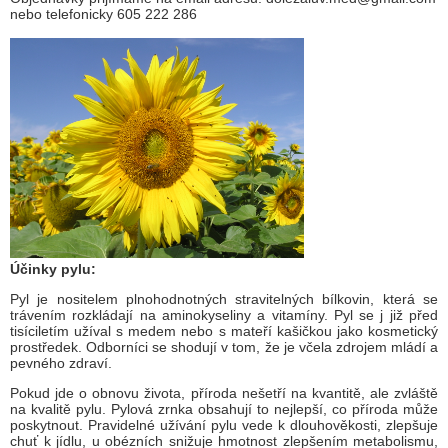
nebo telefonicky 605 222 286
Účinky pylu:
Pyl je nositelem plnohodnotných stravitelných bílkovin, která se
trávením rozkládají na aminokyseliny a vitamíny. Pyl se j již před
tisíciletím užíval s medem nebo s mateří kašičkou jako kosmetický
prostředek. Odborníci se shodují v tom, že je včela zdrojem mládí a
pevného zdraví.
Pokud jde o obnovu života, příroda nešetří na kvantitě, ale zvláště
na kvalitě pylu. Pylová zrnka obsahují to nejlepší, co příroda může
poskytnout. Pravidelné užívání pylu vede k dlouhověkosti, zlepšuje
chuť k jídlu, u obézních snižuje hmotnost zlepšením metabolismu,