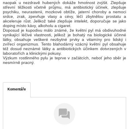
naopak u nezdravě hubených dokáže hmotnost zvýšit. Zlepšuje
střevní těžkosti včetně průjmu, má antibiotický účinek, zlepšuje
psychiku, neurastenii, mozkové obtíže, jaterní choroby a nemoci
srdce, zrak, zpevňuje vlasy a cévy, léčí zbytnělou prostatu a
akceleruje růst. Jelikož také zlepšuje intelekt, doporučuje se jako
doping místo kávy, alkoholu a cigaret.
Doposud je kupodivu málo známé, že květní pyl má obdivuhodné
vynikající léčivé vlastnosti, jelikož je bohatý na biologické účinné
látky, obsahuje veškeré nezbytné prvky a vitamíny pro lidský i
zvířecí organizmus. Tento blahodárný vzácný květní pyl obsahuje
též dosud neznámé látky a antibiotických účinkem dotvrzených v
laboratořích a klinickými pokusy.
Výzkum rostlinného pylu je teprve v začátcích, neboť jeho sběr je
nesmírně pracný.
Komentáře