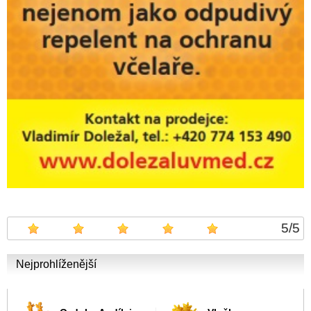
5
/
5
Nejprohlíženější