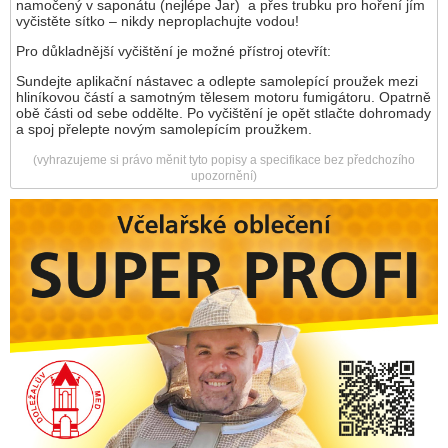
namočený v saponátu (nejlépe Jar) a přes trubku pro hoření jím
vyčistěte sítko – nikdy neproplachujte vodou!
Pro důkladnější vyčištění je možné přístroj otevřít:
Sundejte aplikační nástavec a odlepte samolepící proužek mezi
hliníkovou částí a samotným tělesem motoru fumigátoru. Opatrně
obě části od sebe oddělte. Po vyčištění je opět stlačte dohromady
a spoj přelepte novým samolepícím proužkem.
(vyhrazujeme si právo měnit tyto popisy a specifikace bez předchozího
upozornění)