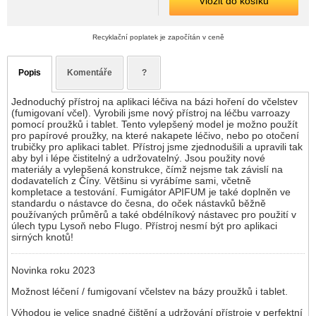
Vložit do košíku
Recyklační poplatek je započítán v ceně
Popis
Komentáře
?
Jednoduchý přístroj na aplikaci léčiva na bázi hoření do včelstev
(fumigovaní včel). Vyrobili jsme nový přístroj na léčbu varroazy
pomocí proužků i tablet. Tento vylepšený model je možno použít
pro papírové proužky, na které nakapete léčivo, nebo po otočení
trubičky pro aplikaci tablet. Přístroj jsme zjednodušili a upravili tak
aby byl i lépe čistitelný a udržovatelný. Jsou použity nové
materiály a vylepšená konstrukce, čímž nejsme tak závislí na
dodavatelích z Číny. Většinu si vyrábíme sami, včetně
kompletace a testování. Fumigátor APIFUM je také doplněn ve
standardu o nástavce do česna, do oček nástavků běžně
používaných průměrů a také obdélníkový nástavec pro použití v
úlech typu Lysoň nebo Flugo. Přístroj nesmí být pro aplikaci
sirných knotů!
Novinka roku 2023
Možnost léčení / fumigovaní včelstev na bázy proužků i tablet.
Výhodou je velice snadné čištění a udržování přístroje v perfektní