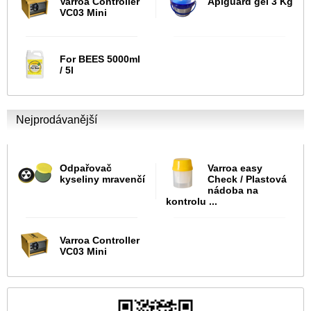
Varroa Controller
Apiguard gel 3 Kg
VC03 Mini
For BEES 5000ml
/ 5l
Nejprodávanější
Odpařovač
Varroa easy
kyseliny mravenčí
Check / Plastová
nádoba na
kontrolu ...
Varroa Controller
VC03 Mini