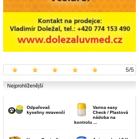
5
/
5
Nejprohlíženější
Odpařovač
Varroa easy
kyseliny mravenčí
Check / Plastová
nádoba na
kontrolu ...