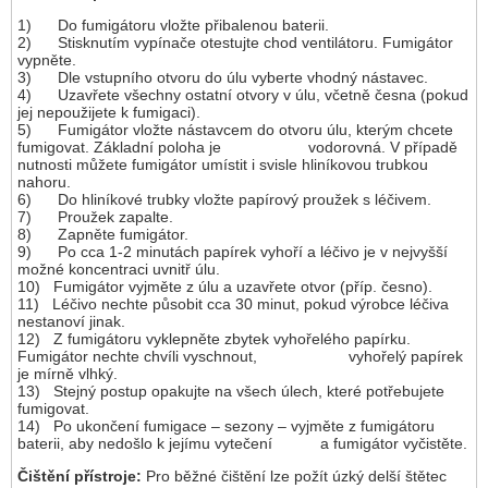
1) Do fumigátoru vložte přibalenou baterii.
2) Stisknutím vypínače otestujte chod ventilátoru. Fumigátor
vypněte.
3) Dle vstupního otvoru do úlu vyberte vhodný nástavec.
4) Uzavřete všechny ostatní otvory v úlu, včetně česna (pokud
jej nepoužijete k fumigaci).
5) Fumigátor vložte nástavcem do otvoru úlu, kterým chcete
fumigovat. Základní poloha je vodorovná. V případě
nutnosti můžete fumigátor umístit i svisle hliníkovou trubkou
nahoru.
6) Do hliníkové trubky vložte papírový proužek s léčivem.
7) Proužek zapalte.
8) Zapněte fumigátor.
9) Po cca 1-2 minutách papírek vyhoří a léčivo je v nejvyšší
možné koncentraci uvnitř úlu.
10) Fumigátor vyjměte z úlu a uzavřete otvor (příp. česno).
11) Léčivo nechte působit cca 30 minut, pokud výrobce léčiva
nestanoví jinak.
12) Z fumigátoru vyklepněte zbytek vyhořelého papírku.
Fumigátor nechte chvíli vyschnout, vyhořelý papírek
je mírně vlhký.
13) Stejný postup opakujte na všech úlech, které potřebujete
fumigovat.
14) Po ukončení fumigace – sezony – vyjměte z fumigátoru
baterii, aby nedošlo k jejímu vytečení a fumigátor vyčistěte.
Čištění přístroje:
Pro běžné čištění lze požít úzký delší štětec