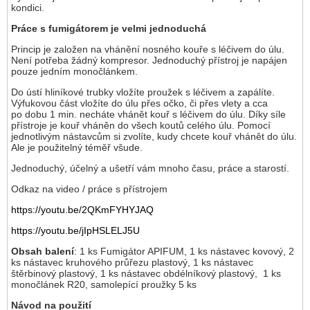
kondici.
Práce s fumigátorem je velmi jednoduchá
Princip je založen na vhánění nosného kouře s léčivem do úlu.
Není potřeba žádný kompresor. Jednoduchý přístroj je napájen
pouze jedním monočlánkem.
Do ústí hliníkové trubky vložíte proužek s léčivem a zapálíte.
Výfukovou část vložíte do úlu přes očko, či přes vlety a cca
po dobu 1 min. necháte vhánět kouř s léčivem do úlu. Díky síle
přístroje je kouř vháněn do všech koutů celého úlu. Pomocí
jednotlivým nástavcům si zvolíte, kudy chcete kouř vhánět do úlu.
Ale je použitelný téměř všude.
Jednoduchý, účelný a ušetří vám mnoho času, práce a starostí.
Odkaz na video / práce s přístrojem
https://youtu.be/2QKmFYHYJAQ
https://youtu.be/jIpHSLELJ5U
Obsah balení
: 1 ks Fumigátor APIFUM, 1 ks nástavec kovový, 2
ks nástavec kruhového průřezu plastový, 1 ks nástavec
štěrbinový plastový, 1 ks nástavec obdélníkový plastový, 1 ks
monočlánek R20, samolepící proužky 5 ks
Návod na použití