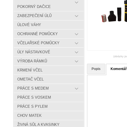
POKORNÝ DAČICE
ZABEZPEČENÍ ÚLŮ
ÚLOVÉ VÁHY
OCHRANNÉ POMŮCKY
VČELAŘSKÉ POMŮCKY
ÚLY NÁSTAVKOVÉ
(obrázky js
VÝROBA RÁMKŮ
Popis
Komentář
KRMENÍ VČEL
OMETAČ VČEL
PRÁCE S MEDEM
PRÁCE S VOSKEM
PRÁCE S PYLEM
CHOV MATEK
ŽIVNÁ SŮL A KVASINKY