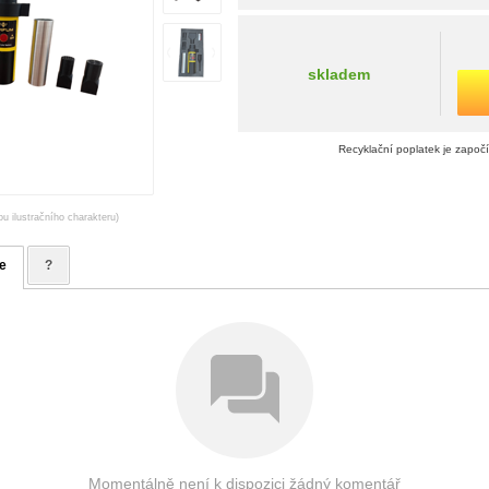
skladem
Recyklační poplatek je započ
ou ilustračního charakteru)
e
?
Momentálně není k dispozici žádný komentář