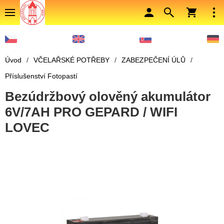
Úvod
/
VČELAŘSKÉ POTŘEBY
/
ZABEZPEČENÍ ÚLŮ
/
Příslušenství Fotopastí
Bezúdržbový olověný akumulátor
6V/7AH PRO GEPARD / WIFI
LOVEC