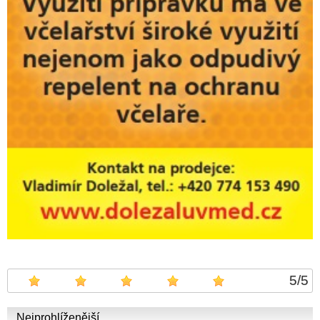
5
/
5
Nejprohlíženější