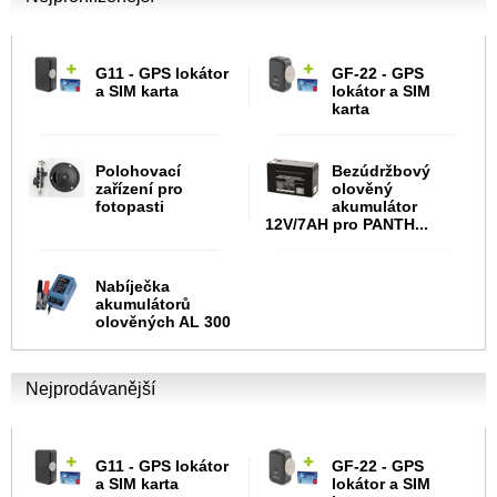
G11 - GPS lokátor
GF-22 - GPS
a SIM karta
lokátor a SIM
karta
Polohovací
Bezúdržbový
zařízení pro
olověný
fotopasti
akumulátor
12V/7AH pro PANTH...
Nabíječka
akumulátorů
olověných AL 300
Nejprodávanější
G11 - GPS lokátor
GF-22 - GPS
a SIM karta
lokátor a SIM