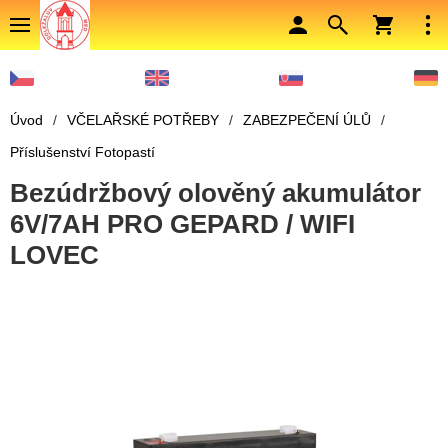
Úvod
/
VČELAŘSKÉ POTŘEBY
/
ZABEZPEČENÍ ÚLŮ
/
Příslušenství Fotopastí
Bezúdržbový olověný akumulátor
6V/7AH PRO GEPARD / WIFI
LOVEC