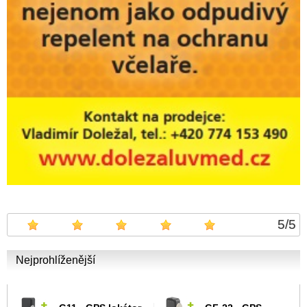
5
/
5
Nejprohlíženější