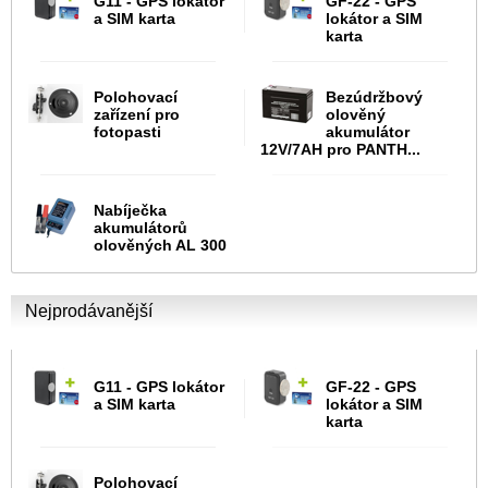
G11 - GPS lokátor
GF-22 - GPS
a SIM karta
lokátor a SIM
karta
Polohovací
Bezúdržbový
zařízení pro
olověný
fotopasti
akumulátor
12V/7AH pro PANTH...
Nabíječka
akumulátorů
olověných AL 300
Nejprodávanější
G11 - GPS lokátor
GF-22 - GPS
a SIM karta
lokátor a SIM
karta
Polohovací