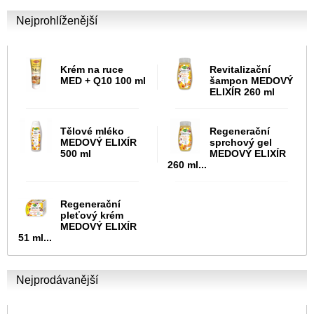
Nejprohlíženější
Krém na ruce
Revitalizační
MED + Q10 100 ml
šampon MEDOVÝ
ELIXÍR 260 ml
Tělové mléko
Regenerační
MEDOVÝ ELIXÍR
sprchový gel
500 ml
MEDOVÝ ELIXÍR
260 ml...
Regenerační
pleťový krém
MEDOVÝ ELIXÍR
51 ml...
Nejprodávanější