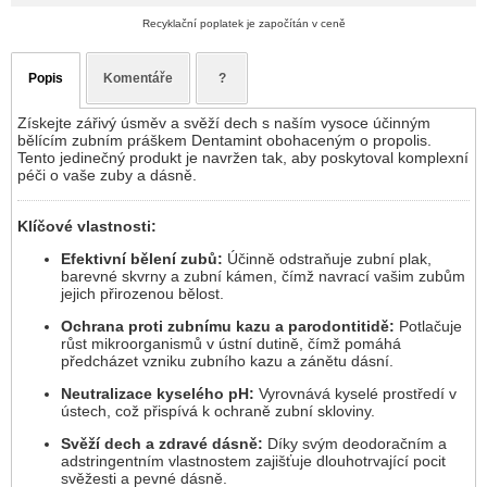
Recyklační poplatek je započítán v ceně
Popis
Komentáře
?
Získejte zářivý úsměv a svěží dech s naším vysoce účinným
bělícím zubním práškem Dentamint obohaceným o propolis.
Tento jedinečný produkt je navržen tak, aby poskytoval komplexní
péči o vaše zuby a dásně.
Klíčové vlastnosti:
Efektivní bělení zubů:
Účinně odstraňuje zubní plak,
barevné skvrny a zubní kámen, čímž navrací vašim zubům
jejich přirozenou bělost.
Ochrana proti zubnímu kazu a parodontitidě:
Potlačuje
růst mikroorganismů v ústní dutině, čímž pomáhá
předcházet vzniku zubního kazu a zánětu dásní.
Neutralizace kyselého pH:
Vyrovnává kyselé prostředí v
ústech, což přispívá k ochraně zubní skloviny.
Svěží dech a zdravé dásně:
Díky svým deodoračním a
adstringentním vlastnostem zajišťuje dlouhotrvající pocit
svěžesti a pevné dásně.