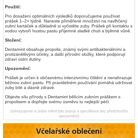
Použití:
Pro dosažení optimálních výsledků doporučujeme používat
prášek 1–2× týdně. Naneste přiměřené množství na navlhčený
zubní kartáček a důkladně si vyčistěte zuby. Prášek při kontaktu s
vodou vytvoří hustou pastu příjemné sladké chuti a bylinné vůně.
Složení:
Dentamint obsahuje propolis, známý svými antibakteriálními a
protizánětlivými účinky, a další přírodní složky, které podporují
zdraví ústní dutiny.
Upozornění:
Prášek je určen k občasnému intenzivnímu čištění a nenahrazuje
běžnou zubní pastu. Při pravidelném používání pomáhá udržovat
zuby bílé a dásně zdravé.
Objevte sílu přírody s Dentamint bělícím zubním práškem s
propolisem a dopřejte svému úsměvu tu nejlepší péči.
(vyhrazujeme si právo měnit tyto popisy a specifikace bez předchozího
upozornění)