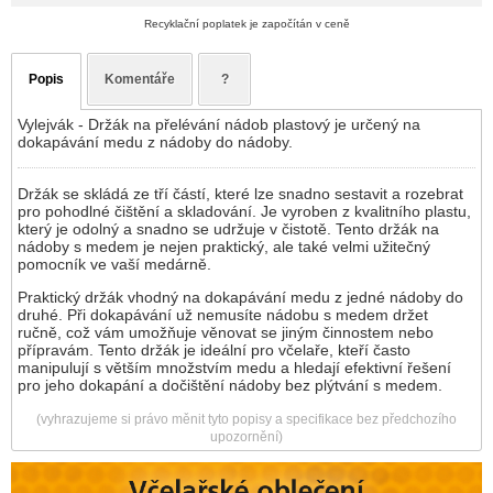
Recyklační poplatek je započítán v ceně
Popis
Komentáře
?
Vylejvák - Držák na přelévání nádob plastový je určený na
dokapávání medu z nádoby do nádoby.
Držák se skládá ze tří částí, které lze snadno sestavit a rozebrat
pro pohodlné čištění a skladování. Je vyroben z kvalitního plastu,
který je odolný a snadno se udržuje v čistotě. Tento držák na
nádoby s medem je nejen praktický, ale také velmi užitečný
pomocník ve vaší medárně.
Praktický držák vhodný na dokapávání medu z jedné nádoby do
druhé. Při dokapávání už nemusíte nádobu s medem držet
ručně, což vám umožňuje věnovat se jiným činnostem nebo
přípravám. Tento držák je ideální pro včelaře, kteří často
manipulují s větším množstvím medu a hledají efektivní řešení
pro jeho dokapání a dočištění nádoby bez plýtvání s medem.
(vyhrazujeme si právo měnit tyto popisy a specifikace bez předchozího
upozornění)