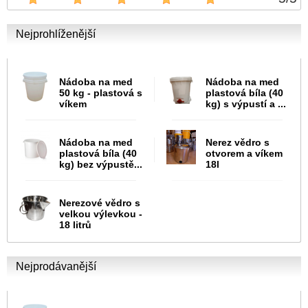
Nejprohlíženější
Nádoba na med
Nádoba na med
50 kg - plastová s
plastová bíla (40
víkem
kg) s výpustí a ...
Nádoba na med
Nerez vědro s
plastová bíla (40
otvorem a víkem
kg) bez výpustě...
18l
Nerezové vědro s
velkou výlevkou -
18 litrů
Nejprodávanější