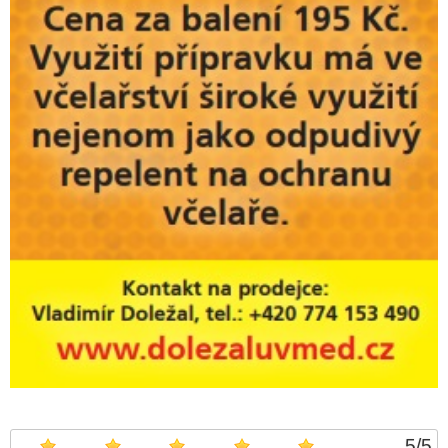
5
/
5