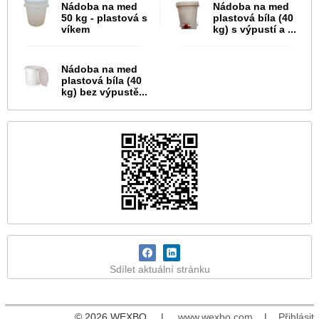
Nádoba na med
Nádoba na med
50 kg - plastová s
plastová bíla (40
víkem
kg) s výpustí a ...
Nádoba na med
plastová bíla (40
kg) bez výpustě...
Sdílet aktuální stránku
© 2026 WEXBO |
www.wexbo.com
|
Přihlásit