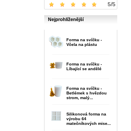
5
/
5
Nejprohlíženější
Forma na svíčku -
Včela na plástu
Forma na svíčku -
Líbající se andělé
Forma na svíčku -
Betlémek s hvězdou
strom, malý...
Silikonová forma na
výrobu 64
matečníkových mise...