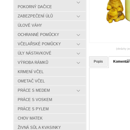
POKORNÝ DAČICE
ZABEZPEČENÍ ÚLŮ
ÚLOVÉ VÁHY
OCHRANNÉ POMŮCKY
VČELAŘSKÉ POMŮCKY
(obrázky js
ÚLY NÁSTAVKOVÉ
Popis
Komentář
VÝROBA RÁMKŮ
KRMENÍ VČEL
OMETAČ VČEL
PRÁCE S MEDEM
PRÁCE S VOSKEM
PRÁCE S PYLEM
CHOV MATEK
ŽIVNÁ SŮL A KVASINKY