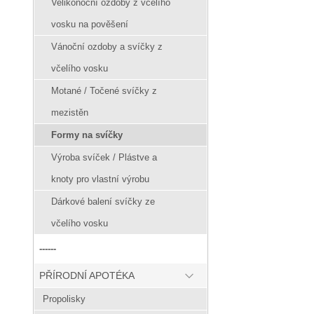
Velikonoční ozdoby z včelího
vosku na pověšení
Vánoční ozdoby a svíčky z
včelího vosku
Motané / Točené svíčky z
mezistěn
Formy na svíčky
Výroba svíček / Plástve a
knoty pro vlastní výrobu
Dárkové balení svíčky ze
včelího vosku
------
PŘÍRODNÍ APOTÉKA
Propolisky