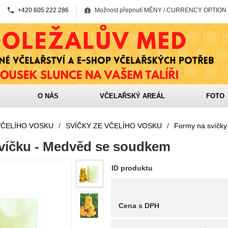
+420 605 222 286
Možnost přepnutí MĚNY / CURRENCY OPTION
O NÁS
VČELAŘSKÝ AREÁL
FOTO
VČELÍHO VOSKU
/
SVÍČKY ZE VČELÍHO VOSKU
/
Formy na svíčky
víčku - Medvěd se soudkem
ID produktu
Cena s DPH