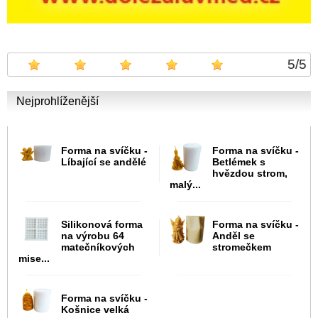
5
/
5
Nejprohlíženější
Forma na svíčku -
Forma na svíčku -
Líbající se andělé
Betlémek s
hvězdou strom,
malý...
Silikonová forma
Forma na svíčku -
na výrobu 64
Anděl se
matečníkových
stromečkem
mise...
Forma na svíčku -
Košnice velká