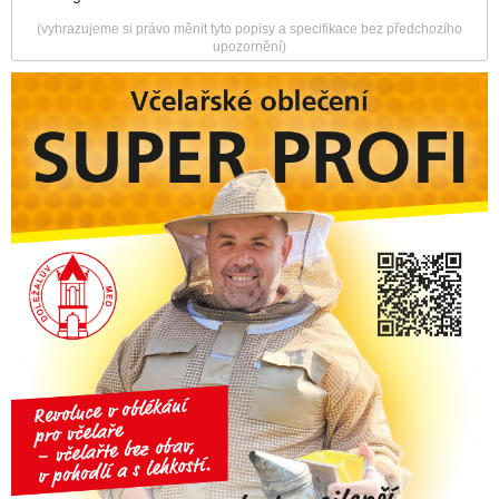
(vyhrazujeme si právo měnit tyto popisy a specifikace bez předchozího
upozornění)