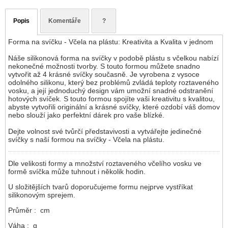
Popis
Komentáře
?
Forma na svíčku - Včela na plástu: Kreativita a Kvalita v jednom
Náše silikonová forma na svíčky v podobě plástu s včelkou nabízí
nekonečné možnosti tvorby. S touto formou můžete snadno
vytvořit až 4 krásné svíčky současně. Je vyrobena z vysoce
odolného silikonu, který bez problémů zvládá teploty roztaveného
vosku, a její jednoduchý design vám umožní snadné odstranění
hotových svíček. S touto formou spojíte vaši kreativitu s kvalitou,
abyste vytvořili originální a krásné svíčky, které ozdobí váš domov
nebo slouží jako perfektní dárek pro vaše blízké.
Dejte volnost své tvůrčí představivosti a vytvářejte jedinečné
svíčky s naší formou na svíčky - Včela na plástu.
Dle velikosti formy a množství roztaveného včelího vosku ve
formě svíčka může tuhnout i několik hodin.
U složitějších tvarů doporučujeme formu nejprve vystříkat
silikonovým sprejem.
Průměr : cm
Váha : g