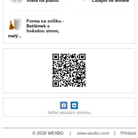
Včela na plástu
Líbající se andělé
Forma na svíčku -
Betlémek s
hvězdou strom,
malý...
Sdílet aktuální stránku
© 2026 WEXBO |
www.wexbo.com
|
Přihlásit