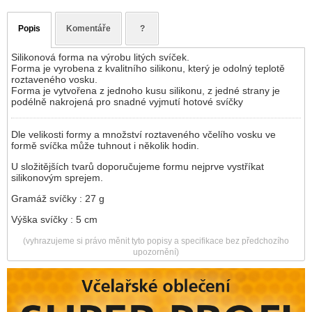
Popis
Komentáře
?
Silikonová forma na výrobu litých svíček.
Forma je vyrobena z kvalitního silikonu, který je odolný teplotě
roztaveného vosku.
Forma je vytvořena z jednoho kusu silikonu, z jedné strany je
podélně nakrojená pro snadné vyjmutí hotové svíčky
Dle velikosti formy a množství roztaveného včelího vosku ve
formě svíčka může tuhnout i několik hodin.
U složitějších tvarů doporučujeme formu nejprve vystříkat
silikonovým sprejem.
Gramáž svíčky : 27 g
Výška svíčky : 5 cm
(vyhrazujeme si právo měnit tyto popisy a specifikace bez předchozího
upozornění)