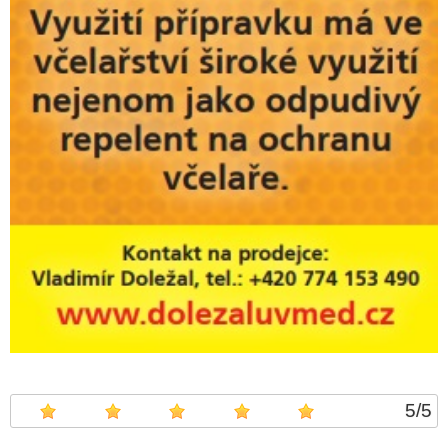
5
/
5