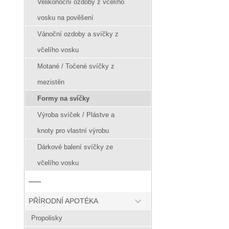
Velikonoční ozdoby z včelího
vosku na pověšení
Vánoční ozdoby a svíčky z
včelího vosku
Motané / Točené svíčky z
mezistěn
Formy na svíčky
Výroba svíček / Plástve a
knoty pro vlastní výrobu
Dárkové balení svíčky ze
včelího vosku
------
PŘÍRODNÍ APOTÉKA
Propolisky