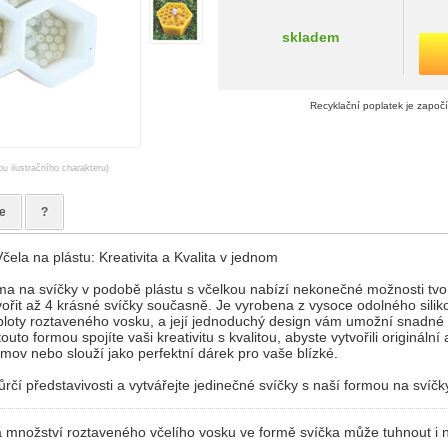
skladem
Recyklační poplatek je započ
ou ilustračního charakteru)
e
?
čela na plástu: Kreativita a Kvalita v jednom
ma na svíčky v podobě plástu s včelkou nabízí nekonečné možnosti tvo
řit až 4 krásné svíčky současně. Je vyrobena z vysoce odolného silik
ploty roztaveného vosku, a její jednoduchý design vám umožní snadné
outo formou spojíte vaši kreativitu s kvalitou, abyste vytvořili originální
mov nebo slouží jako perfektní dárek pro vaše blízké.
ůrčí představivosti a vytvářejte jedinečné svíčky s naší formou na svíčk
 a množství roztaveného včelího vosku ve formě svíčka může tuhnout i n