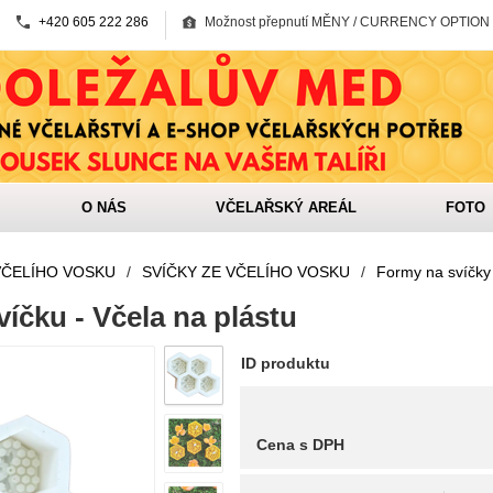
+420 605 222 286
Možnost přepnutí MĚNY / CURRENCY OPTION
O NÁS
VČELAŘSKÝ AREÁL
FOTO
VČELÍHO VOSKU
/
SVÍČKY ZE VČELÍHO VOSKU
/
Formy na svíčky
íčku - Včela na plástu
ID produktu
Cena s DPH