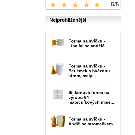
5
/
5
Nejprohlíženější
Forma na svíčku -
Líbající se andělé
Forma na svíčku -
Betlémek s hvězdou
strom, malý...
Silikonová forma na
výrobu 64
matečníkových mise...
Forma na svíčku -
Anděl se stromečkem