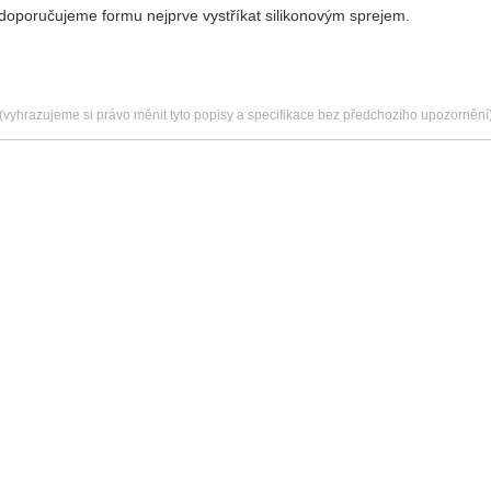
ů doporučujeme formu nejprve vystříkat silikonovým sprejem.
(vyhrazujeme si právo měnit tyto popisy a specifikace bez předchozího upozornění