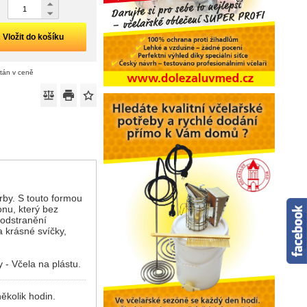
Vložit do košíku
ítán v ceně
rby. S touto formou
onu, který bez
 odstranění
 a krásné svíčky,
y - Včela na plástu.
ěkolik hodin.