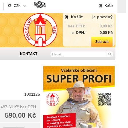
CZK
Košík
Košík:
je prázdný
bez DPH:
0,00 Kč
s DPH:
0,00 Kč
Zobrazit
KONTAKT
1001125
487,60 Kč
bez DPH
590,00 Kč