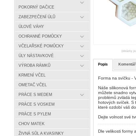
POKORNÝ DAČICE
ZABEZPEČENÍ ÚLŮ
ÚLOVÉ VÁHY
OCHRANNÉ POMŮCKY
VČELAŘSKÉ POMŮCKY
(obrázky js
ÚLY NÁSTAVKOVÉ
Popis
Komentář
VÝROBA RÁMKŮ
KRMENÍ VČEL
Forma na svíčku - V
OMETAČ VČEL
Náše silikonová for
můžete snadno vytvo
PRÁCE S MEDEM
problémů zvládá te
hotových svíček. S t
PRÁCE S VOSKEM
které ozdobí váš do
PRÁCE S PYLEM
Dejte volnost své tv
CHOV MATEK
Dle velikosti formy
ŽIVNÁ SŮL A KVASINKY