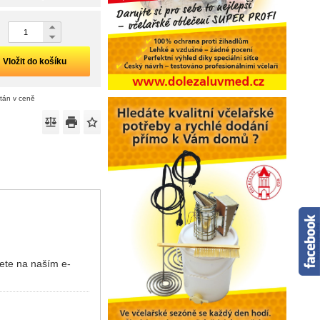
Vložit do košíku
ítán v ceně
dete na naším e-