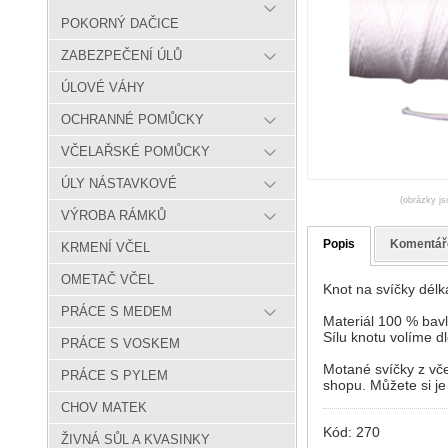
POKORNÝ DAČICE
ZABEZPEČENÍ ÚLŮ
ÚLOVÉ VÁHY
OCHRANNÉ POMŮCKY
VČELAŘSKÉ POMŮCKY
ÚLY NÁSTAVKOVÉ
(obrázky js
VÝROBA RÁMKŮ
Popis
Komentář
KRMENÍ VČEL
OMETAČ VČEL
Knot na svíčky délk
PRÁCE S MEDEM
Materiál 100 % bavl
Sílu knotu volíme dl
PRÁCE S VOSKEM
Motané svíčky z vče
PRÁCE S PYLEM
shopu. Můžete si je
CHOV MATEK
Kód: 270
ŽIVNÁ SŮL A KVASINKY