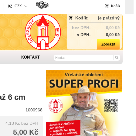
CZK
Košík
Košík:
je prázdný
bez DPH:
0,00 Kč
s DPH:
0,00 Kč
Zobrazit
KONTAKT
až 6 cm
1000968
4,13 Kč
bez DPH
5,00 Kč