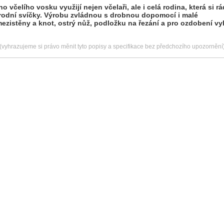
o včelího vosku využijí nejen včelaři, ale i celá rodina, která si 
rodní svíčky. Výrobu zvládnou s drobnou dopomocí i malé
mezistěny a knot, ostrý nůž, podložku na řezání a pro ozdobení vy
(vyhrazujeme si právo měnit tyto popisy a specifikace bez předchozího upozornění