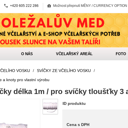
+420 605 222 286
Možnost přepnutí MĚNY / CURRENCY OPTION
O NÁS
VČELAŘSKÝ AREÁL
FOTO
VČELÍHO VOSKU
/
SVÍČKY ZE VČELÍHO VOSKU
/
e a knoty pro vlastní výrobu
čky délka 1m / pro svíčky tloušťky 3 
ID produktu
Cena s DPH