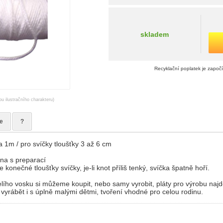
skladem
Recyklační poplatek je započ
ou ilustračního charakteru)
e
?
a 1m / pro svíčky tloušťky 3 až 6 cm
na s preparací
e konečné tloušťky svíčky, je-li knot příliš tenký, svíčka špatně hoří.
lího vosku si můžeme koupit, nebo samy vyrobit, pláty pro výrobu naj
 vyrábět i s úplně malými dětmi, tvoření vhodné pro celou rodinu.