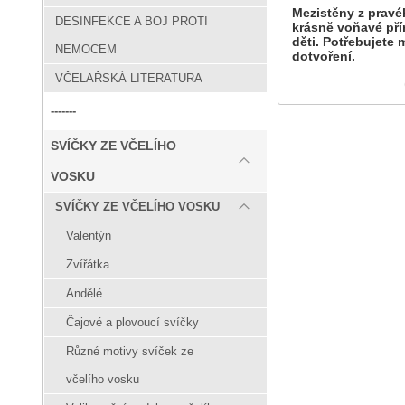
Mezistěny z pravéh
DESINFEKCE A BOJ PROTI
krásně voňavé pří
děti. Potřebujete 
NEMOCEM
dotvoření.
VČELAŘSKÁ LITERATURA
-------
SVÍČKY ZE VČELÍHO
VOSKU
SVÍČKY ZE VČELÍHO VOSKU
Valentýn
Zvířátka
Andělé
Čajové a plovoucí svíčky
Různé motivy svíček ze
včelího vosku