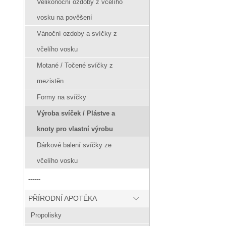
Velikonoční ozdoby z včelího
vosku na pověšení
Vánoční ozdoby a svíčky z
včelího vosku
Motané / Točené svíčky z
mezistěn
Formy na svíčky
Výroba svíček / Plástve a
knoty pro vlastní výrobu
Dárkové balení svíčky ze
včelího vosku
------
PŘÍRODNÍ APOTÉKA
Propolisky