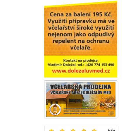
5
/
5