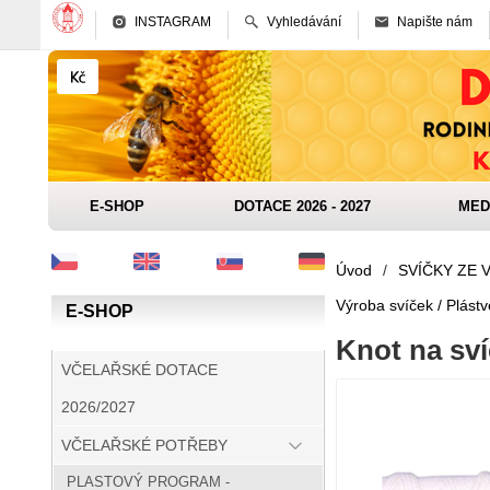
INSTAGRAM
Vyhledávání
Napište nám
E-SHOP
DOTACE 2026 - 2027
MED
Úvod
/
SVÍČKY ZE 
Výroba svíček / Plástv
E-SHOP
Knot na sví
VČELAŘSKÉ DOTACE
2026/2027
VČELAŘSKÉ POTŘEBY
PLASTOVÝ PROGRAM -