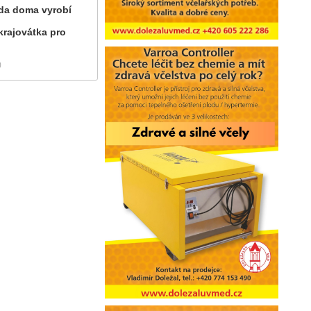
ráda doma vyrobí
krajovátka pro
)