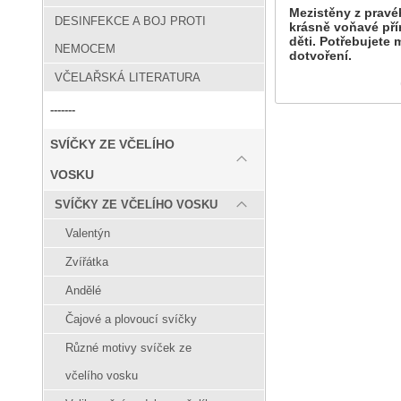
Mezistěny z pravéh
DESINFEKCE A BOJ PROTI
krásně voňavé pří
děti. Potřebujete 
NEMOCEM
dotvoření.
VČELAŘSKÁ LITERATURA
-------
SVÍČKY ZE VČELÍHO
VOSKU
SVÍČKY ZE VČELÍHO VOSKU
Valentýn
Zvířátka
Andělé
Čajové a plovoucí svíčky
Různé motivy svíček ze
včelího vosku