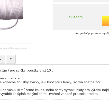
skladem
Recyklační poplatek je započ
ou ilustračního charakteru)
e
?
a 1m / pro svíčky tloušťky 5 až 10 cm
na s preparací
e konečné tloušťky svíčky, je-li knot příliš tenký, svíčka špatně hoří.
lího vosku si můžeme koupit, nebo samy vyrobit, pláty pro výrobu naj
 vyrábět i s úplně malými dětmi, tvoření vhodné pro celou rodinu.