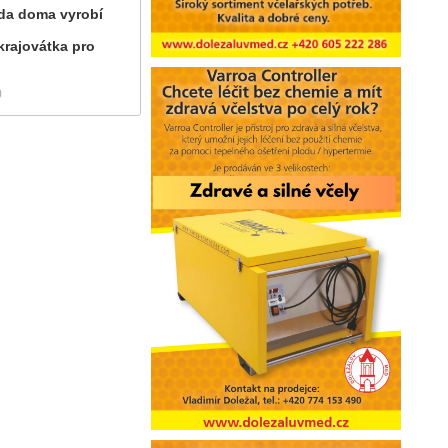
ráda doma vyrobí
krajovátka pro
)