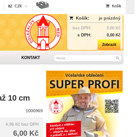
CZK
Košík
Košík:
je prázdný
bez DPH:
0,00 Kč
s DPH:
0,00 Kč
Zobrazit
KONTAKT
až 10 cm
1000969
4,96 Kč
bez DPH
6,00 Kč