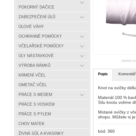
POKORNÝ DAČICE
ZABEZPEČENÍ ÚLŮ
ÚLOVÉ VÁHY
OCHRANNÉ POMŮCKY
VČELAŘSKÉ POMŮCKY
ÚLY NÁSTAVKOVÉ
(obrázky js
VÝROBA RÁMKŮ
Popis
Komentář
KRMENÍ VČEL
OMETAČ VČEL
Knot na svíčky délk
PRÁCE S MEDEM
Materiál 100 % bavl
Sílu knotu volíme dl
PRÁCE S VOSKEM
Motané svíčky z vče
PRÁCE S PYLEM
shopu. Můžete si je
CHOV MATEK
kód: 360
ŽIVNÁ SŮL A KVASINKY