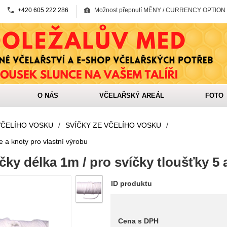
+420 605 222 286
Možnost přepnutí MĚNY / CURRENCY OPTION
O NÁS
VČELAŘSKÝ AREÁL
FOTO
VČELÍHO VOSKU
/
SVÍČKY ZE VČELÍHO VOSKU
/
e a knoty pro vlastní výrobu
čky délka 1m / pro svíčky tloušťky 5 
ID produktu
Cena s DPH