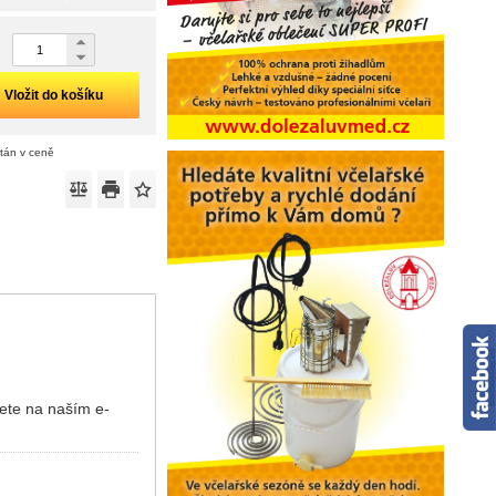
Vložit do košíku
ítán v ceně
dete na naším e-