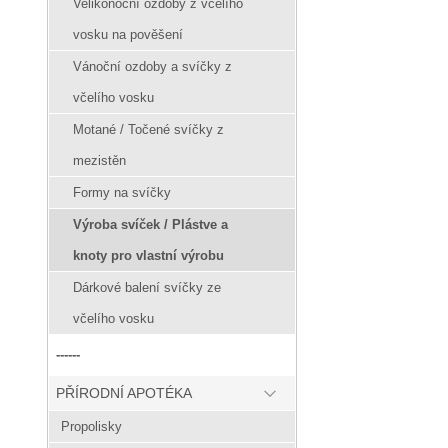
Velikonoční ozdoby z včelího
vosku na pověšení
Vánoční ozdoby a svíčky z
včelího vosku
Motané / Točené svíčky z
mezistěn
Formy na svíčky
Výroba svíček / Plástve a
knoty pro vlastní výrobu
Dárkové balení svíčky ze
včelího vosku
------
PŘÍRODNÍ APOTÉKA
Propolisky