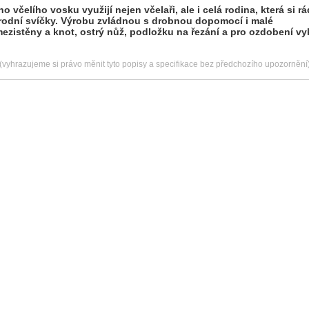
o včelího vosku využijí nejen včelaři, ale i celá rodina, která si 
rodní svíčky. Výrobu zvládnou s drobnou dopomocí i malé
mezistěny a knot, ostrý nůž, podložku na řezání a pro ozdobení vy
(vyhrazujeme si právo měnit tyto popisy a specifikace bez předchozího upozornění