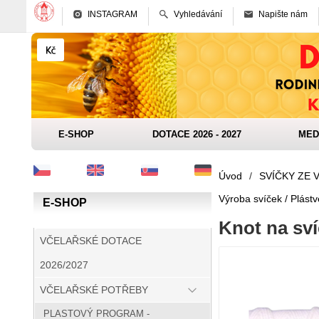
INSTAGRAM
Vyhledávání
Napište nám
E-SHOP
DOTACE 2026 - 2027
MED
Úvod
/
SVÍČKY ZE 
Výroba svíček / Plástv
E-SHOP
Knot na sví
VČELAŘSKÉ DOTACE
2026/2027
VČELAŘSKÉ POTŘEBY
PLASTOVÝ PROGRAM -