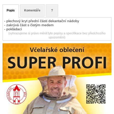
Popis
Komentáře
?
- plechový kryt přední části dekantační nádoby
- zakrývá část s čistým medem
- pokládací
(vyhrazujeme si právo měnit tyto popisy a specifikace bez předchozího
upozornění)