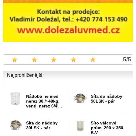
5
/
5
Nejprohlíženější
Nádoba ne med
Síta do nádoby
nerez 30l/~40kg,
50LSK - pár
ventil nerez 6/4'...
Síta do nádoby
Síto válcové
30LSK - pár
prům. 290 x 350
S-V