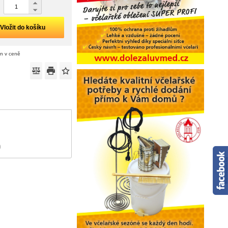
Vložit do košíku
án v ceně
)