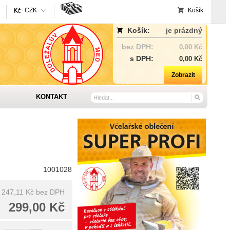
CZK
Košík
Košík:
je prázdný
bez DPH:
0,00 Kč
s DPH:
0,00 Kč
Zobrazit
KONTAKT
1001028
247,11 Kč
bez DPH
299,00 Kč