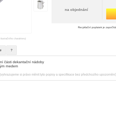
na objednání
Recyklační poplatek je započít
 ilustračního charakteru)
e
?
dní části dekantační nádoby
istým medem
(vyhrazujeme si právo měnit tyto popisy a specifikace bez předchozího upozornění