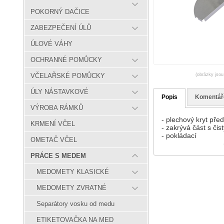
POKORNÝ DAČICE
ZABEZPEČENÍ ÚLŮ
ÚLOVÉ VÁHY
OCHRANNÉ POMŮCKY
(obrázky jsou
VČELAŘSKÉ POMŮCKY
ÚLY NÁSTAVKOVÉ
Popis
Komentář
VÝROBA RÁMKŮ
- plechový kryt pře
KRMENÍ VČEL
- zakrývá část s č
- pokládací
OMETAČ VČEL
PRÁCE S MEDEM
MEDOMETY KLASICKÉ
MEDOMETY ZVRATNÉ
Separátory vosku od medu
ETIKETOVAČKA NA MED