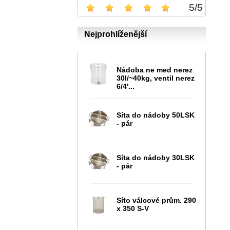
5
/
5
Nejprohlíženější
Nádoba ne med nerez
30l/~40kg, ventil nerez
6/4'...
Síta do nádoby 50LSK
- pár
Síta do nádoby 30LSK
- pár
Síto válcové prům. 290
x 350 S-V