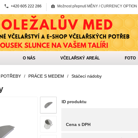
+420 605 222 286
Možnost přepnutí MĚNY / CURRENCY OPTION
O NÁS
VČELAŘSKÝ AREÁL
FOTO
 POTŘEBY
/
PRÁCE S MEDEM
/
Stáčecí nádoby
y
ID produktu
Cena s DPH