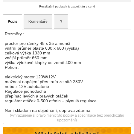
Recyklační poplatek je započítán v ceně
Popis
Komentáře
?
Rozměry :
prostor pro rámky 45 x 35 a menší
vnitřní průměr pláště 630 x 680 (výška)
celková výška 1330 mm
vnější průměr 660 mm
výška výtokové klapky od země 400 mm
Pohon :
elektrický motor 120W/12V
možnost napájení přes trafo ze sítě 230V
nebo z 12V autobaterie
Regulace jednoduchá
přepínač levých a pravých otáček
regulátor otáček 0-500 ot/min – plynulá regulace
Není skladem na objednání, doprava zdarma.
(vyhrazujeme si právo měnit tyto popisy a specifikace bez předchozího
upozornění)