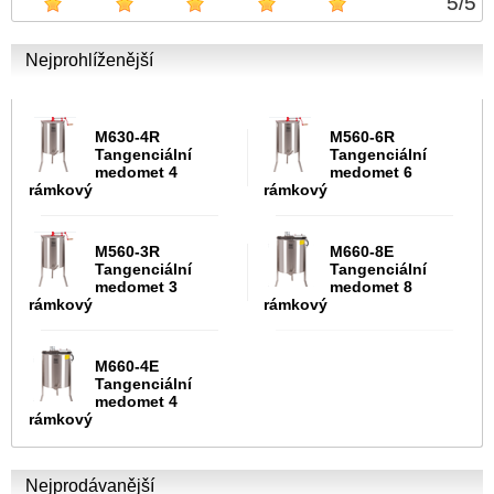
5
/
5
Nejprohlíženější
M630-4R
M560-6R
Tangenciální
Tangenciální
medomet 4
medomet 6
rámkový
rámkový
M560-3R
M660-8E
Tangenciální
Tangenciální
medomet 3
medomet 8
rámkový
rámkový
M660-4E
Tangenciální
medomet 4
rámkový
Nejprodávanější