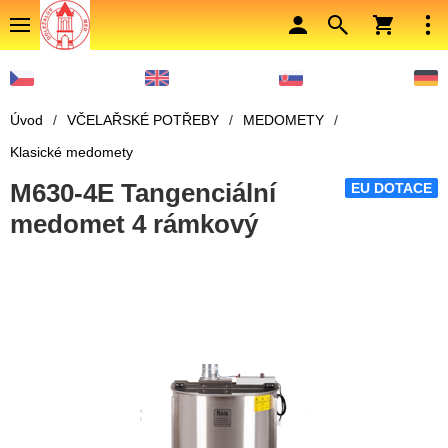
Úvod
/
VČELAŘSKÉ POTŘEBY
/
MEDOMETY
/
Klasické medomety
M630-4E Tangenciální
EU DOTACE
medomet 4 rámkový