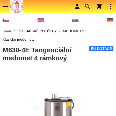
Úvod
/
VČELAŘSKÉ POTŘEBY
/
MEDOMETY
/
Klasické medomety
M630-4E Tangenciální
EU DOTACE
medomet 4 rámkový