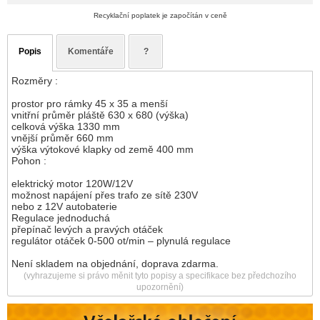
Recyklační poplatek je započítán v ceně
Popis
Komentáře
?
Rozměry :
prostor pro rámky 45 x 35 a menší
vnitřní průměr pláště 630 x 680 (výška)
celková výška 1330 mm
vnější průměr 660 mm
výška výtokové klapky od země 400 mm
Pohon :
elektrický motor 120W/12V
možnost napájení přes trafo ze sítě 230V
nebo z 12V autobaterie
Regulace jednoduchá
přepínač levých a pravých otáček
regulátor otáček 0-500 ot/min – plynulá regulace
Není skladem na objednání, doprava zdarma.
(vyhrazujeme si právo měnit tyto popisy a specifikace bez předchozího
upozornění)