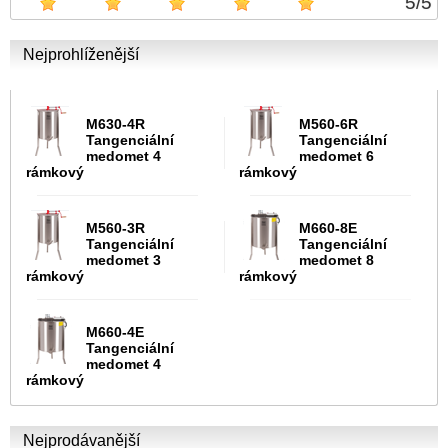
5
/
5
Nejprohlíženější
M630-4R
M560-6R
Tangenciální
Tangenciální
medomet 4
medomet 6
rámkový
rámkový
M560-3R
M660-8E
Tangenciální
Tangenciální
medomet 3
medomet 8
rámkový
rámkový
M660-4E
Tangenciální
medomet 4
rámkový
Nejprodávanější