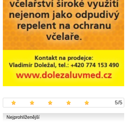
5
/
5
Nejprohlíženější