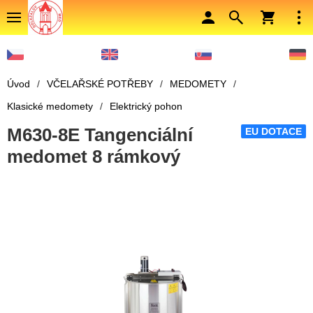
Úvod
/
VČELAŘSKÉ POTŘEBY
/
MEDOMETY
/
Klasické medomety
/
Elektrický pohon
M630-8E Tangenciální
EU DOTACE
medomet 8 rámkový