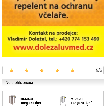
5
/
5
Nejprohlíženější
M660-4E
M630-6E
Tangenciální
Tangenciální