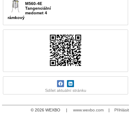
M560-4E
Tangenciální
medomet 4
rámkový
Sdílet aktuální stránku
© 2026 WEXBO |
www.wexbo.com
|
Přihlásit