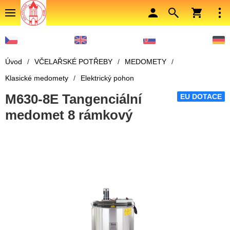
Úvod
/
VČELAŘSKÉ POTŘEBY
/
MEDOMETY
/
Klasické medomety
/
Elektrický pohon
M630-8E Tangenciální
EU DOTACE
medomet 8 rámkový