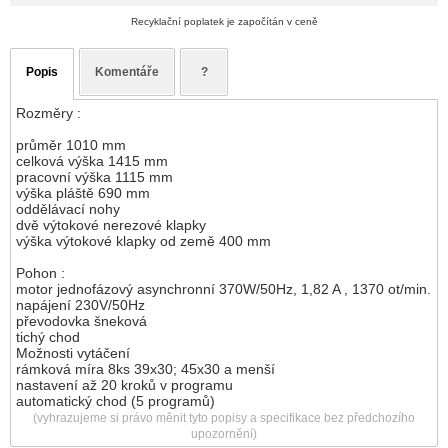
Recyklační poplatek je započítán v ceně
Popis
Komentáře
?
Rozměry :
průměr 1010 mm
celková výška 1415 mm
pracovní výška 1115 mm
výška pláště 690 mm
oddělávací nohy
dvě výtokové nerezové klapky
výška výtokové klapky od země 400 mm
Pohon :
motor jednofázový asynchronní 370W/50Hz, 1,82 A , 1370 ot/min.
napájení 230V/50Hz
převodovka šneková
tichý chod
Možnosti vytáčení
rámková míra 8ks 39x30; 45x30 a menší
nastavení až 20 kroků v programu
automatický chod (5 programů)
(vyhrazujeme si právo měnit tyto popisy a specifikace bez předchozího
upozornění)