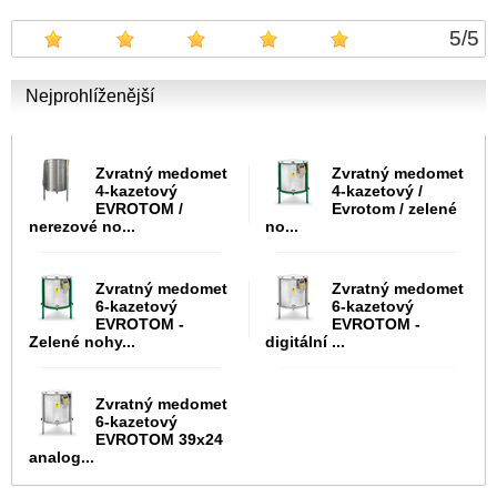
5
/
5
Nejprohlíženější
Zvratný medomet
Zvratný medomet
4-kazetový
4-kazetový /
EVROTOM /
Evrotom / zelené
nerezové no...
no...
Zvratný medomet
Zvratný medomet
6-kazetový
6-kazetový
EVROTOM -
EVROTOM -
Zelené nohy...
digitální ...
Zvratný medomet
6-kazetový
EVROTOM 39x24
analog...