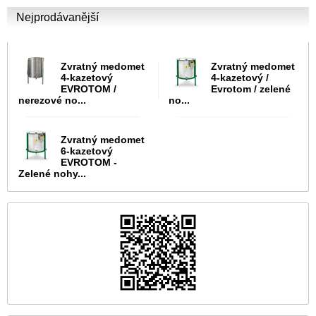
Nejprodávanější
Zvratný medomet
Zvratný medomet
4-kazetový
4-kazetový /
EVROTOM /
Evrotom / zelené
nerezové no...
no...
Zvratný medomet
6-kazetový
EVROTOM -
Zelené nohy...