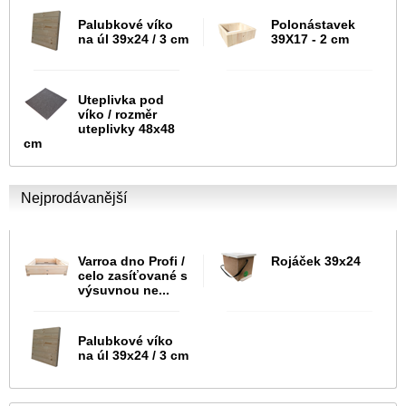
Palubkové víko
Polonástavek
na úl 39x24 / 3 cm
39X17 - 2 cm
Uteplivka pod
víko / rozměr
uteplivky 48x48
cm
Nejprodávanější
Varroa dno Profi /
Rojáček 39x24
celo zasíťované s
výsuvnou ne...
Palubkové víko
na úl 39x24 / 3 cm