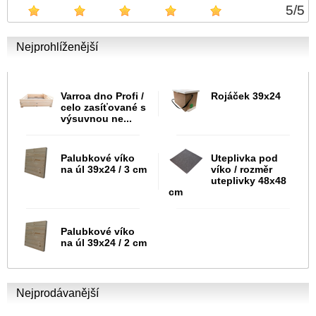
5
/
5
Nejprohlíženější
Varroa dno Profi /
Rojáček 39x24
celo zasíťované s
výsuvnou ne...
Palubkové víko
Uteplivka pod
na úl 39x24 / 3 cm
víko / rozměr
uteplivky 48x48
cm
Palubkové víko
na úl 39x24 / 2 cm
Nejprodávanější