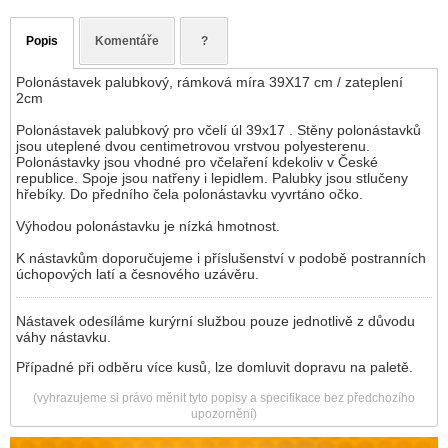
Popis
Komentáře
?
Polonástavek palubkový, rámková míra 39X17 cm / zateplení
2cm
Polonástavek palubkový pro včelí úl 39x17 . Stěny polonástavků
jsou uteplené dvou centimetrovou vrstvou polyesterenu.
Polonástavky jsou vhodné pro včelaření kdekoliv v České
republice. Spoje jsou natřeny i lepidlem. Palubky jsou stlučeny
hřebíky. Do předního čela polonástavku vyvrtáno očko.
Výhodou polonástavku je nízká hmotnost.
K nástavkům doporučujeme i příslušenství v podobě postranních
úchopových latí a česnového uzávěru.
Nástavek odesíláme kurýrní službou pouze jednotlivě z důvodu
váhy nástavku.
Případné při odběru více kusů, lze domluvit dopravu na paletě.
(vyhrazujeme si právo měnit tyto popisy a specifikace bez předchozího
upozornění)