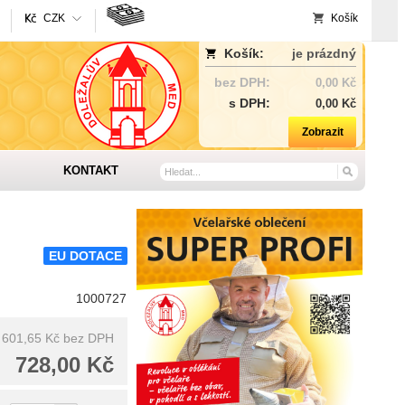
CZK
Košík
Košík:
je prázdný
bez DPH:
0,00 Kč
s DPH:
0,00 Kč
Zobrazit
KONTAKT
EU DOTACE
1000727
601,65 Kč
bez DPH
728,00 Kč