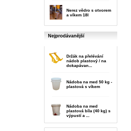
Nerez vědro s otvorem
a víkem 18l
Nejprodávanější
Držák na přelévání
nádob plastový / na
dokapávan...
Nádoba na med 50 kg -
plastová s víkem
Nádoba na med
plastová bíla (40 kg) s
výpustí a ...