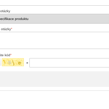
 otázky
 otázky
*
šte kód
*
»