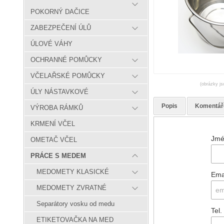
POKORNÝ DAČICE
ZABEZPEČENÍ ÚLŮ
ÚLOVÉ VÁHY
OCHRANNÉ POMŮCKY
VČELAŘSKÉ POMŮCKY
(obrázky js
ÚLY NÁSTAVKOVÉ
Popis
Komentář
VÝROBA RÁMKŮ
KRMENÍ VČEL
Jmé
OMETAČ VČEL
PRÁCE S MEDEM
MEDOMETY KLASICKÉ
Ema
MEDOMETY ZVRATNÉ
Separátory vosku od medu
Tel.
ETIKETOVAČKA NA MED