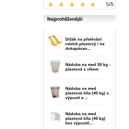
5
/
5
Nejprohlíženější
Držák na přelévání
nádob plastový / na
dokapávan...
Nádoba na med 50 kg -
plastová s víkem
Nádoba na med
plastová bíla (40 kg) s
výpustí a ...
Nádoba na med
plastová bíla (40 kg)
bez výpustě...