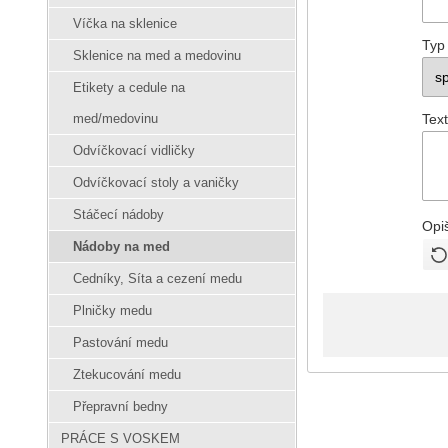
Víčka na sklenice
Typ
Sklenice na med a medovinu
Etikety a cedule na
Text
med/medovinu
Odvíčkovací vidličky
Odvíčkovací stoly a vaničky
Stáčecí nádoby
Opi
Nádoby na med
Cedníky, Síta a cezení medu
Plničky medu
Pastování medu
Ztekucování medu
Přepravní bedny
PRÁCE S VOSKEM