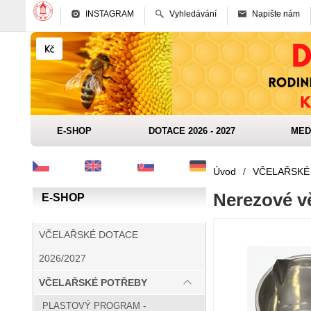
INSTAGRAM
Vyhledávání
Napište nám
E-SHOP
DOTACE 2026 - 2027
MED
Úvod
/
VČELAŘSKÉ
Nerezové vě
E-SHOP
VČELAŘSKÉ DOTACE
2026/2027
VČELAŘSKÉ POTŘEBY
PLASTOVÝ PROGRAM -