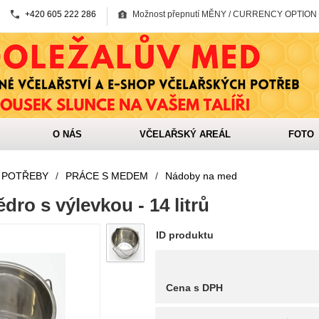
+420 605 222 286
Možnost přepnutí MĚNY / CURRENCY OPTION
O NÁS
VČELAŘSKÝ AREÁL
FOTO
 POTŘEBY
/
PRÁCE S MEDEM
/
Nádoby na med
dro s výlevkou - 14 litrů
ID produktu
Cena s DPH