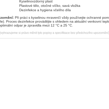
Kyselinovzdorný plast
Plastové tělo, otočné víčko, savá vložka
Dezinfekce a hygiena včelího díla
ozornění:
Při práci s kyselinou mravenčí vždy používejte ochranné po
ýle). Proces dezinfekce provádějte s ohledem na aktuální venkovní teplo
ptimální odpar je zpravidla mezi 12 °C a 25 °C.
(vyhrazujeme si právo měnit tyto popisy a specifikace bez předchozího upozornění