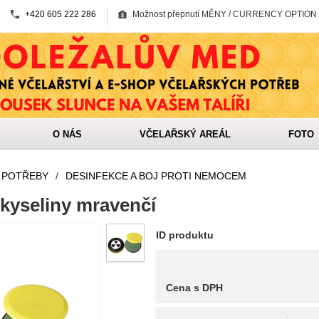
+420 605 222 286
Možnost přepnutí MĚNY / CURRENCY OPTION
O NÁS
VČELAŘSKÝ AREÁL
FOTO
 POTŘEBY
/
DESINFEKCE A BOJ PROTI NEMOCEM
kyseliny mravenčí
ID produktu
Cena s DPH