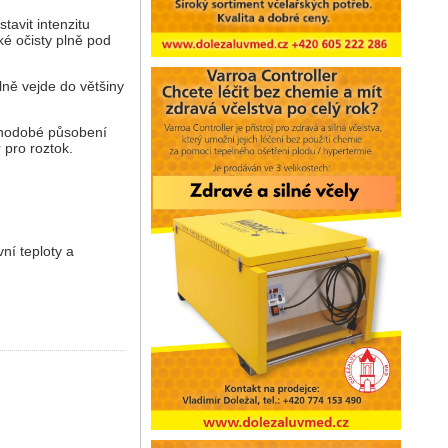
tavit intenzitu
ké očisty plně pod
lně vejde do většiny
uhodobé působení
 pro roztok.
ní teploty a