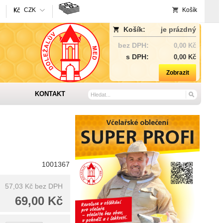
CZK
Košík
Košík:
je prázdný
bez DPH:
0,00 Kč
s DPH:
0,00 Kč
Zobrazit
KONTAKT
1001367
57,03 Kč
bez DPH
69,00 Kč