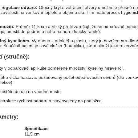
regulace odparu:
Otočný kryt s větracími otvory umožňuje přesně nas
závislosti na venkovní teplotě a objemu úlu. Tím máte proces hygienic
použití:
Průměr 11,5 cm a nízký profil zaručují, že se odpařovač pohod
e jej umístit do podmetu nebo na horní loučky rámků.
lný kyselinám:
Vyrobeno z odolného plastu, který je navržen pro dlo
k. Součástí balení je savá vložka (houbička), která slouží jako rezervoár
í (stručně):
ky v odpařovači aplikujte odměřené množství kyseliny mravenčí.
ého víčka nastavte požadovaný počet odpařovacích otvorů (dle venkov
fekce).
ístěte do úlu na vhodné místo.
ntrolujte rychlost odparu a stav hygieny na podložce.
ametry:
Specifikace
11,5 cm