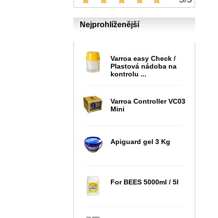
Nejprohlíženější
Varroa easy Check /
Plastová nádoba na
kontrolu ...
Varroa Controller VC03
Mini
Apiguard gel 3 Kg
For BEES 5000ml / 5l