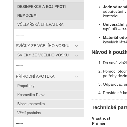
Jednoduchá 
DESINFEKCE A BOJ PROTI
odpařování v 
NEMOCEM
kontrolou.
Univerzální 
VČELAŘSKÁ LITERATURA
typů úlů – lz
-------
Materiál odo
kyselých láte
SVÍČKY ZE VČELÍHO VOSKU
Návod k použit
SVÍČKY ZE VČELÍHO VOSKU
Do savé vlož
------
Pomocí otočn
potřeby dezin
PŘÍRODNÍ APOTÉKA
Odpařovač um
Propolisky
Pravidelně ko
Kosmetika Pleva
Bione kosmetika
Technické par
Včelí produkty
Vlastnost
Průměr
------