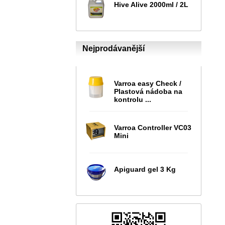
Hive Alive 2000ml / 2L
Nejprodávanější
Varroa easy Check /
Plastová nádoba na
kontrolu ...
Varroa Controller VC03
Mini
Apiguard gel 3 Kg