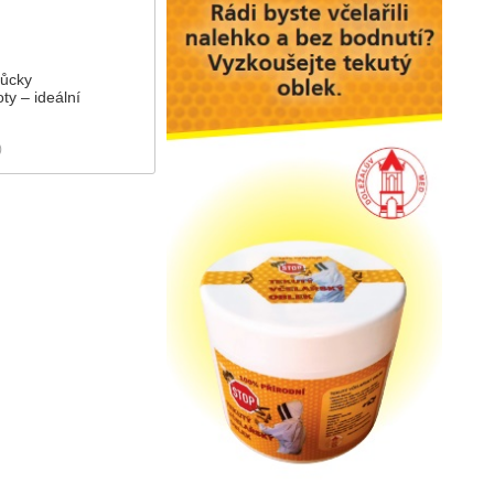
můcky
ty – ideální
)