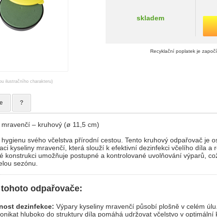
skladem
Recyklační poplatek je započ
ou ilustračního charakteru)
e
?
 mravenčí – kruhový (ø 11,5 cm)
u hygienu svého včelstva přírodní cestou. Tento kruhový odpařovač je
i kyseliny mravenčí, která slouží k efektivní dezinfekci včelího díla a r
 konstrukci umožňuje postupné a kontrolované uvolňování výparů, což 
celou sezónu.
 tohoto odpařovače:
nost dezinfekce:
Výpary kyseliny mravenčí působí plošně v celém úlu
onikat hluboko do struktury díla pomáhá udržovat včelstvo v optimální k