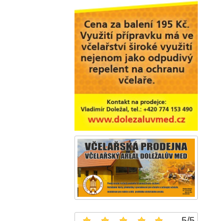
5
/
5