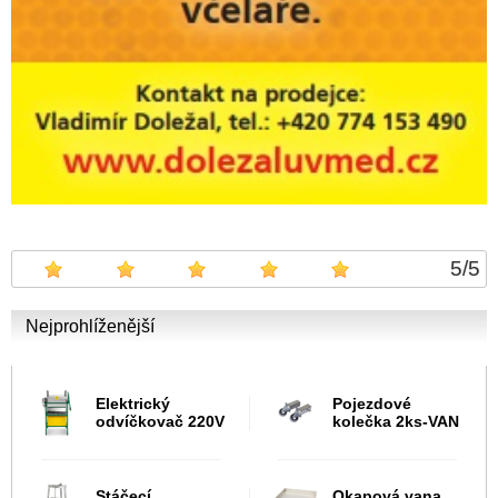
5
/
5
Nejprohlíženější
Elektrický
Pojezdové
odvíčkovač 220V
kolečka 2ks-VAN
Stáčecí
Okapová vana