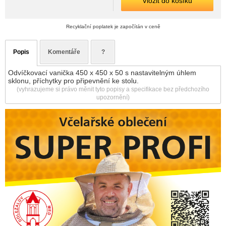
Vložit do košíku
Recyklační poplatek je započítán v ceně
Popis
Komentáře
?
Odvíčkovací vanička 450 x 450 x 50 s nastavitelným úhlem
sklonu, příchytky pro připevnění ke stolu.
(vyhrazujeme si právo měnit tyto popisy a specifikace bez předchozího
upozornění)