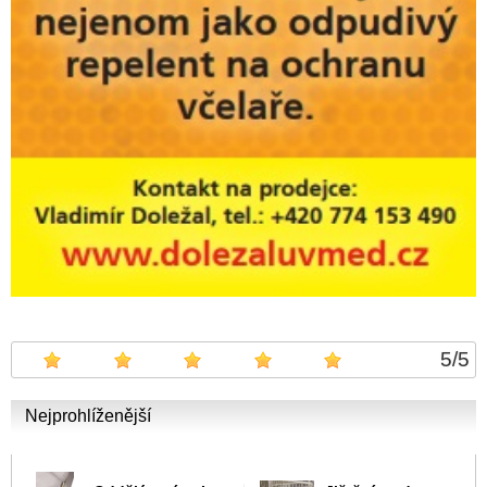
5
/
5
Nejprohlíženější