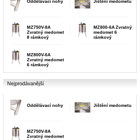
Oddělávací nohy
Jištění medometu
MZ750V-8A
MZ800-6A Zvratný
Zvratný medomet
medomet 6
8 rámkový
rámkový
MZ800V-6A
Zvratný medomet
6 rámkový
Nejprodávanější
Oddělávací nohy
Jištění medometu
MZ750V-8A
Zvratný medomet