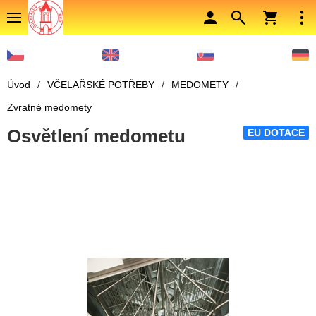
Úvod
/
VČELAŘSKÉ POTŘEBY
/
MEDOMETY
/
Zvratné medomety
Osvětlení medometu
EU DOTACE