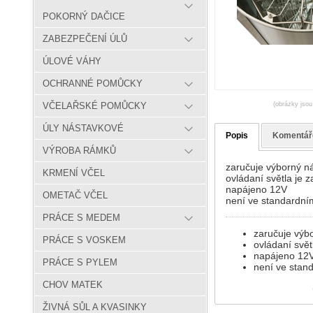
POKORNÝ DAČICE
ZABEZPEČENÍ ÚLŮ
ÚLOVÉ VÁHY
OCHRANNÉ POMŮCKY
(obrázky jsou
VČELAŘSKÉ POMŮCKY
ÚLY NÁSTAVKOVÉ
Popis
Komentář
VÝROBA RÁMKŮ
zaručuje výborný n
KRMENÍ VČEL
ovládaní světla je 
napájeno 12V
OMETAČ VČEL
není ve standardn
PRÁCE S MEDEM
zaručuje výb
PRÁCE S VOSKEM
ovládaní svět
napájeno 12
PRÁCE S PYLEM
není ve sta
CHOV MATEK
ŽIVNÁ SŮL A KVASINKY