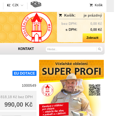
CZK
Košík
Košík:
je prázdný
bez DPH:
0,00 Kč
s DPH:
0,00 Kč
Zobrazit
KONTAKT
EU DOTACE
1000549
818,18 Kč
bez DPH
990,00 Kč