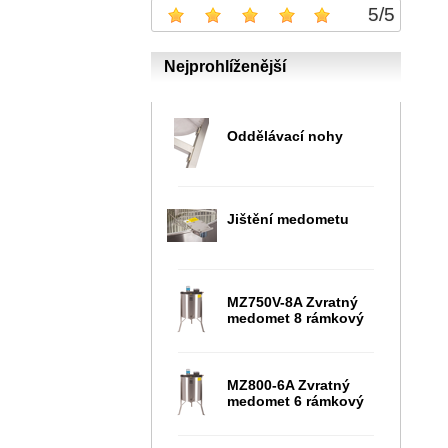
5
/
5
Nejprohlíženější
Oddělávací nohy
Jištění medometu
MZ750V-8A Zvratný
medomet 8 rámkový
MZ800-6A Zvratný
medomet 6 rámkový