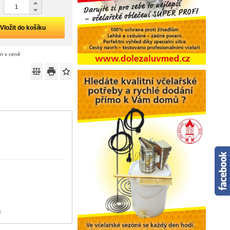
Vložit do košíku
án v ceně
)