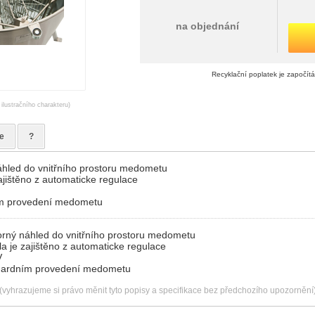
na objednání
Recyklační poplatek je započít
 ilustračního charakteru)
e
?
áhled do vnitřního prostoru medometu
zajištěno z automaticke regulace
ím provedení medometu
orný náhled do vnitřního prostoru medometu
la je zajištěno z automaticke regulace
V
ndardním provedení medometu
(vyhrazujeme si právo měnit tyto popisy a specifikace bez předchozího upozornění