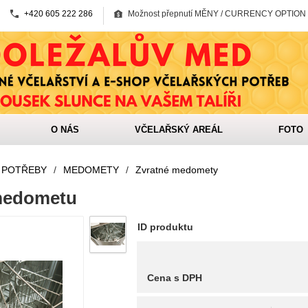
+420 605 222 286
Možnost přepnutí MĚNY / CURRENCY OPTION
O NÁS
VČELAŘSKÝ AREÁL
FOTO
 POTŘEBY
/
MEDOMETY
/
Zvratné medomety
medometu
ID produktu
Cena s DPH