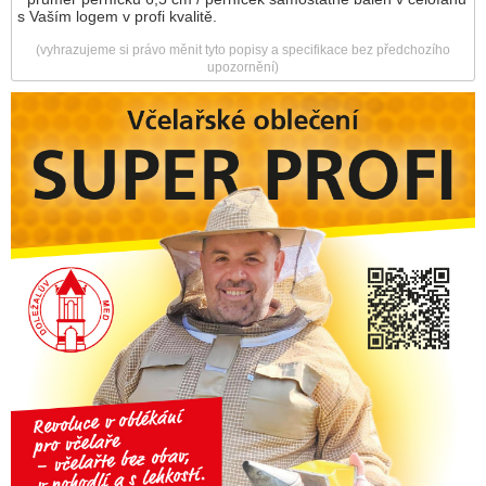
s Vaším logem v profi kvalitě.
(vyhrazujeme si právo měnit tyto popisy a specifikace bez předchozího
upozornění)