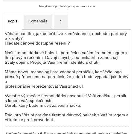
Recyklační poplatek je započítán v ceně
Popis
Komentáře
?
Váháte nad tím, jak potěšit své zaměstnance, obchodní partnery
a klienty?
Hledáte cenově dostupné řešení ?
Náši firemní dárkové balení - perníček s Vaším firemním logem je
tím pravým řešením. Dávají smysl, jsou unikátní a zanechají
trvalý dojem. Propojte Vaší firemní identitu s chutí.
Máme novou technologii pro zdobení perníčku, kde Vaše logo
přesně přeneseme na perníček, že jeden bude vypadat jak druhý
a
profesionálně reprezentovat Vaši značku!
Vytvořte výjimečné firemní dárky obsahující Vaši značku - perník
s logem vaší společnosti.
Dárek, který bude mluvit za vaši značku.
Rádi pro Vás připravíme firemní dárkový balíček s Vaším logem a
etiketou v profi provedení.
*průměr perníčku 6,5 cm / perníček samostatně balen v celofánu