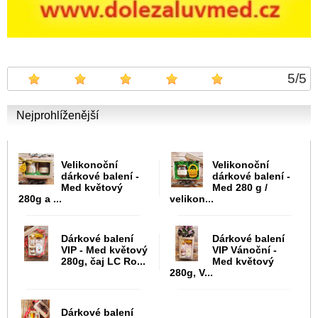
5
/
5
Nejprohlíženější
Velikonoční
Velikonoční
dárkové balení -
dárkové balení -
Med květový
Med 280 g /
280g a ...
velikon...
Dárkové balení
Dárkové balení
VIP - Med květový
VIP Vánoční -
280g, čaj LC Ro...
Med květový
280g, V...
Dárkové balení