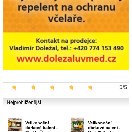
5
/
5
Nejprohlíženější
Velikonoční
Velikonoční
dárkové balení -
dárkové balení -