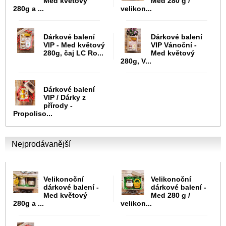
Med květový
Med 280 g /
280g a ...
velikon...
Dárkové balení
Dárkové balení
VIP - Med květový
VIP Vánoční -
280g, čaj LC Ro...
Med květový
280g, V...
Dárkové balení
VIP / Dárky z
přírody -
Propoliso...
Nejprodávanější
Velikonoční
Velikonoční
dárkové balení -
dárkové balení -
Med květový
Med 280 g /
280g a ...
velikon...