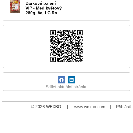
Dárkové balení
VIP - Med květový
280g, čaj LC Ro...
Sdílet aktuální stránku
© 2026 WEXBO |
www.wexbo.com
|
Přihlásit