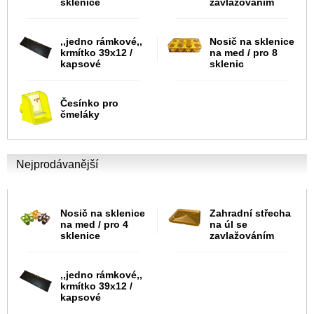
sklenice
zavlažováním
,,jedno rámkové,,
Nosič na sklenice
krmítko 39x12 /
na med / pro 8
kapsové
sklenic
Česínko pro
čmeláky
Nejprodávanější
Nosič na sklenice
Zahradní střecha
na med / pro 4
na úl se
sklenice
zavlažováním
,,jedno rámkové,,
krmítko 39x12 /
kapsové