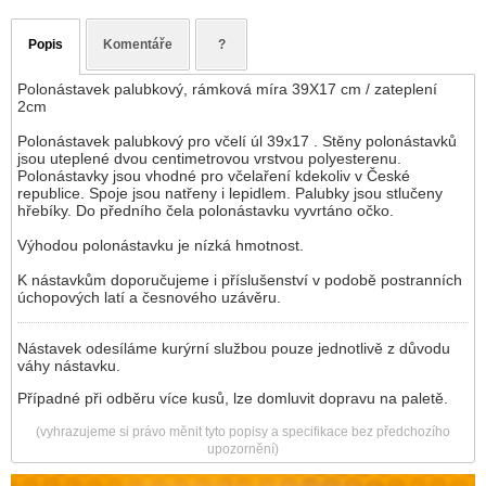
Popis
Komentáře
?
Polonástavek palubkový, rámková míra 39X17 cm / zateplení
2cm
Polonástavek palubkový pro včelí úl 39x17 . Stěny polonástavků
jsou uteplené dvou centimetrovou vrstvou polyesterenu.
Polonástavky jsou vhodné pro včelaření kdekoliv v České
republice. Spoje jsou natřeny i lepidlem. Palubky jsou stlučeny
hřebíky. Do předního čela polonástavku vyvrtáno očko.
Výhodou polonástavku je nízká hmotnost.
K nástavkům doporučujeme i příslušenství v podobě postranních
úchopových latí a česnového uzávěru.
Nástavek odesíláme kurýrní službou pouze jednotlivě z důvodu
váhy nástavku.
Případné při odběru více kusů, lze domluvit dopravu na paletě.
(vyhrazujeme si právo měnit tyto popisy a specifikace bez předchozího
upozornění)