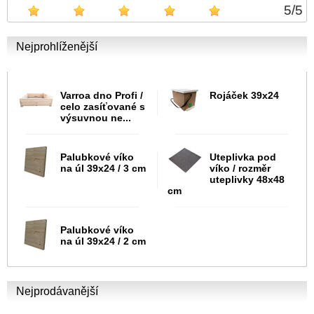
5
/
5
Nejprohlíženější
Varroa dno Profi /
Rojáček 39x24
celo zasíťované s
výsuvnou ne...
Palubkové víko
Uteplivka pod
na úl 39x24 / 3 cm
víko / rozměr
uteplivky 48x48
cm
Palubkové víko
na úl 39x24 / 2 cm
Nejprodávanější