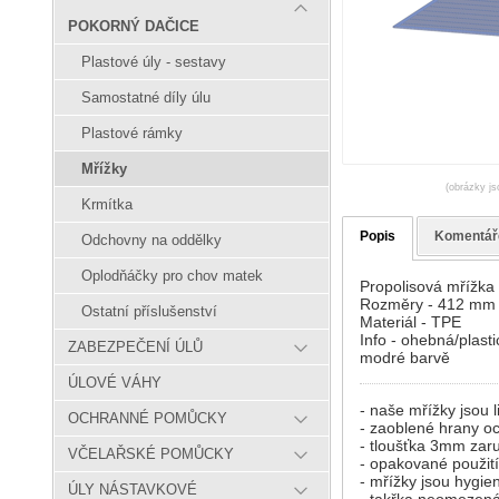
POKORNÝ DAČICE
Plastové úly - sestavy
Samostatné díly úlu
Plastové rámky
Mřížky
(obrázky js
Krmítka
Popis
Komentář
Odchovny na oddělky
Oplodňáčky pro chov matek
Propolisová mřížka
Rozměry - 412 mm
Ostatní příslušenství
Materiál - TPE
Info - ohebná/plast
ZABEZPEČENÍ ÚLŮ
modré barvě
ÚLOVÉ VÁHY
- naše mřížky jsou 
OCHRANNÉ POMŮCKY
- zaoblené hrany oc
- tloušťka 3mm zaru
VČELAŘSKÉ POMŮCKY
- opakované použit
- mřížky jsou hygie
ÚLY NÁSTAVKOVÉ
- takřka neomezená