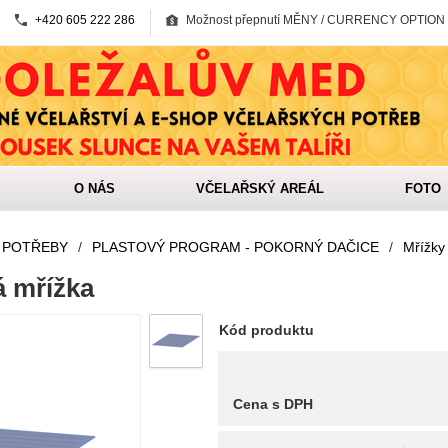
+420 605 222 286
Možnost přepnutí MĚNY / CURRENCY OPTION
O NÁS
VČELAŘSKÝ AREÁL
FOTO
 POTŘEBY
/
PLASTOVÝ PROGRAM - POKORNÝ DAČICE
/
Mřížky
á mřížka
Kód produktu
Cena s DPH