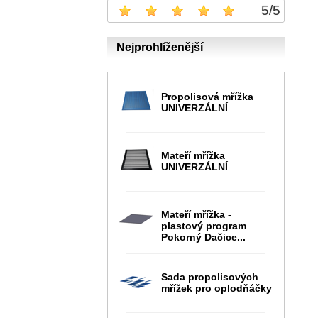
5
/
5
Nejprohlíženější
Propolisová mřížka
UNIVERZÁLNÍ
Mateří mřížka
UNIVERZÁLNÍ
Mateří mřížka -
plastový program
Pokorný Dačice...
Sada propolisových
mřížek pro oplodňáčky