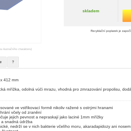
skladem
Recyklační poplatek je započ
ou ilustračního charakteru)
e
?
 x 412 mm
ická mřížka, odolná vúči mrazu, vhodná pro zmrazování propolisu, dod
lisované ve vstřikovací formě nikoliv ražené s ostrými hranami
hrání včely od zranění
čuje jejich pevnost a nepraskají jako laciné 1mm mřížky
í a snadná údržba
nické, nedrží se v nich bakterie včelího moru, akaradapidozy ani nosem
 životnost