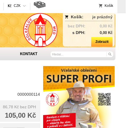
CZK
Košík
Košík:
je prázdný
bez DPH:
0,00 Kč
s DPH:
0,00 Kč
Zobrazit
KONTAKT
0000000114
86,78 Kč
bez DPH
105,00 Kč