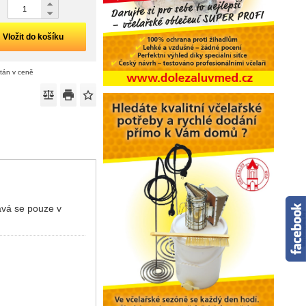
Vložit do košíku
ítán v ceně
ává se pouze v