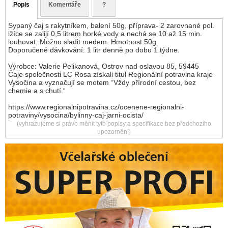
Popis
Komentáře
?
Sypaný čaj s rakytníkem, balení 50g, příprava- 2 zarovnané pol.
lžíce se zalijí 0,5 litrem horké vody a nechá se 10 až 15 min.
louhovat. Možno sladit medem. Hmotnost 50g
Doporučené dávkování: 1 litr denně po dobu 1 týdne.
Výrobce: Valerie Pelikanová, Ostrov nad oslavou 85, 59445
Čaje společnosti LC Rosa získali titul Regionální potravina kraje
Vysočina a vyznačují se motem “Vždy přírodní cestou, bez
chemie a s chutí.“
https://www.regionalnipotravina.cz/ocenene-regionalni-
potraviny/vysocina/bylinny-caj-jarni-ocista/
(vyhrazujeme si právo měnit tyto popisy a specifikace bez předchozího
upozornění)