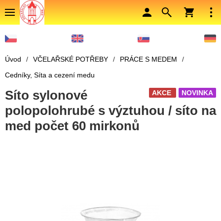
Úvod
/
VČELAŘSKÉ POTŘEBY
/
PRÁCE S MEDEM
/
Cedníky, Síta a cezení medu
Síto sylonové
AKCE
NOVINKA
polopolohrubé s výztuhou / síto na
med počet 60 mirkonů