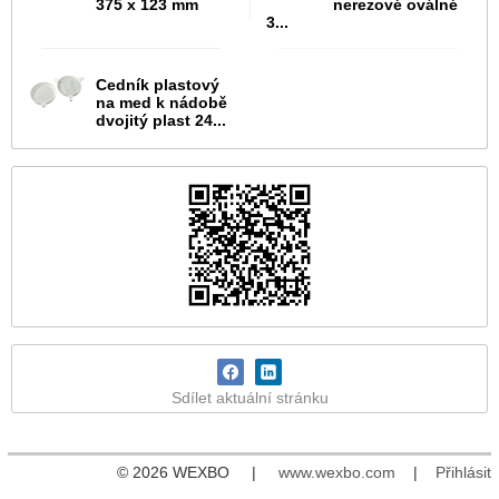
375 x 123 mm
nerezové oválné
3...
Cedník plastový
na med k nádobě
dvojitý plast 24...
Sdílet aktuální stránku
© 2026 WEXBO |
www.wexbo.com
|
Přihlásit