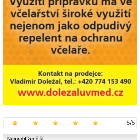
5
/
5
Nejprohlíženější