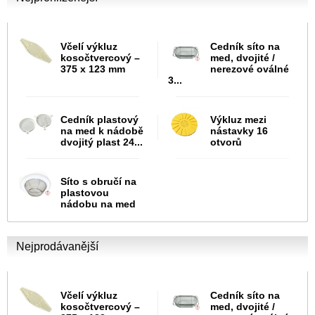
Včelí výkluz
Cedník síto na
kosočtvercový –
med, dvojité /
375 x 123 mm
nerezové oválné
3...
Cedník plastový
Výkluz mezi
na med k nádobě
nástavky 16
dvojitý plast 24...
otvorů
Síto s obručí na
plastovou
nádobu na med
Nejprodávanější
Včelí výkluz
Cedník síto na
kosočtvercový –
med, dvojité /