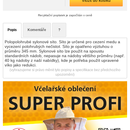
Vložit do košíku
Recyklační poplatek je započítán v ceně
Popis
Komentáře
?
Polopolohrubé sylonové síto. Síto je určené pro cezení medu a
vycezení polohrubých nečistot. Síto je opatřeno výztuhou o
průměru 345 mm. Sylonové síto lze použít na spoustu
standardních nádob, nepasuje na nádoby většího průměru (např.
40 kg nádoby z naší nabídky), kde je potřeba použít upravené
víko jako redukci.
(vyhrazujeme si právo měnit tyto popisy a specifikace bez předchozího
upozornění)