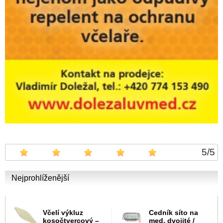
5
/
5
Nejprohlíženější
Včelí výkluz
Cedník síto na
kosočtvercový –
med, dvojité /