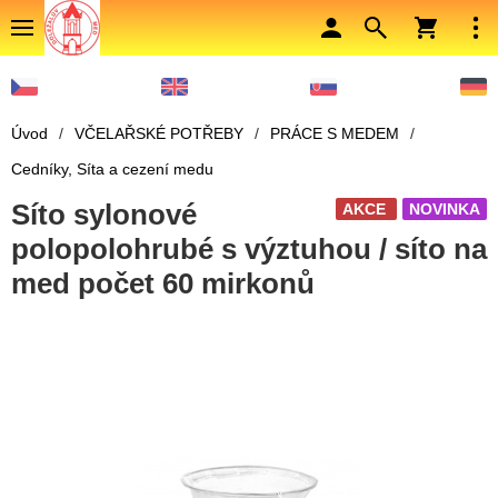
Úvod
/
VČELAŘSKÉ POTŘEBY
/
PRÁCE S MEDEM
/
Cedníky, Síta a cezení medu
Síto sylonové
AKCE
NOVINKA
polopolohrubé s výztuhou / síto na
med počet 60 mirkonů