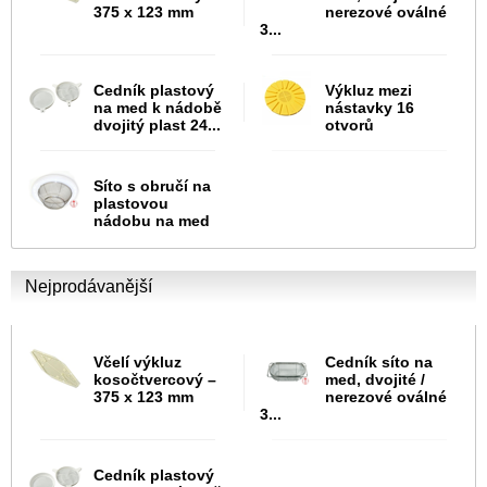
375 x 123 mm
nerezové oválné
3...
Cedník plastový
Výkluz mezi
na med k nádobě
nástavky 16
dvojitý plast 24...
otvorů
Síto s obručí na
plastovou
nádobu na med
Nejprodávanější
Včelí výkluz
Cedník síto na
kosočtvercový –
med, dvojité /
375 x 123 mm
nerezové oválné
3...
Cedník plastový