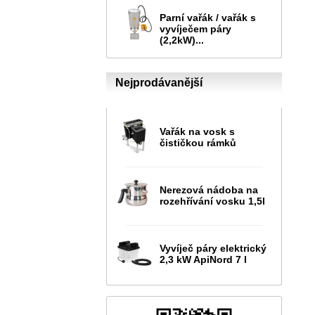
Parní vařák / vařák s
vyvíječem páry
(2,2kW)...
Nejprodávanější
Vařák na vosk s
čističkou rámků
Nerezová nádoba na
rozehřívání vosku 1,5l
Vyvíječ páry elektrický
2,3 kW ApiNord 7 l