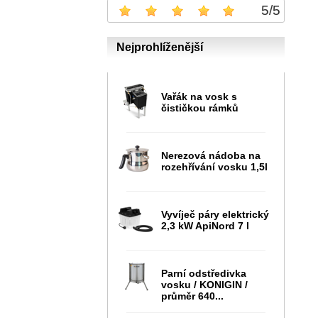
5
/
5
Nejprohlíženější
Vařák na vosk s
čističkou rámků
Nerezová nádoba na
rozehřívání vosku 1,5l
Vyvíječ páry elektrický
2,3 kW ApiNord 7 l
Parní odstředivka
vosku / KONIGIN /
průměr 640...