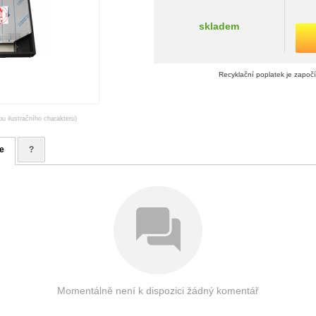
skladem
Recyklační poplatek je započ
ou ilustračního charakteru)
e
?
Momentálně není k dispozici žádný komentář