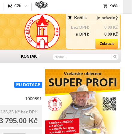
CZK
Košík
Košík:
je prázdný
bez DPH:
0,00 Kč
s DPH:
0,00 Kč
Zobrazit
KONTAKT
EU DOTACE
1000891
 136,36 Kč
bez DPH
3 795,00 Kč