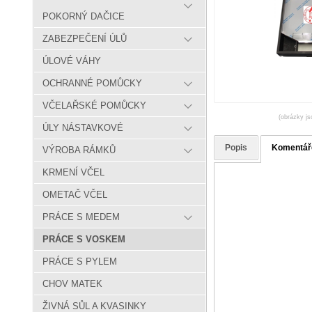
POKORNÝ DAČICE
ZABEZPEČENÍ ÚLŮ
ÚLOVÉ VÁHY
OCHRANNÉ POMŮCKY
VČELAŘSKÉ POMŮCKY
(obrázky js
ÚLY NÁSTAVKOVÉ
Popis
Komentář
VÝROBA RÁMKŮ
KRMENÍ VČEL
OMETAČ VČEL
PRÁCE S MEDEM
PRÁCE S VOSKEM
PRÁCE S PYLEM
CHOV MATEK
ŽIVNÁ SŮL A KVASINKY