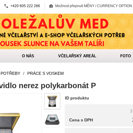
+420 605 222 286
Možnost přepnutí MĚNY / CURRENCY OPTION
O NÁS
VČELAŘSKÝ AREÁL
FOTO
 POTŘEBY
/
PRÁCE S VOSKEM
vidlo nerez polykarbonát P
ID produktu
3
Cena s DPH