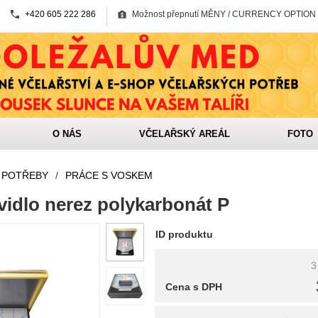
+420 605 222 286
Možnost přepnutí MĚNY / CURRENCY OPTION
O NÁS
VČELAŘSKÝ AREÁL
FOTO
 POTŘEBY
/
PRÁCE S VOSKEM
vidlo nerez polykarbonát P
ID produktu
3
Cena s DPH