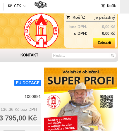
CZK
Košík
Košík:
je prázdný
bez DPH:
0,00 Kč
s DPH:
0,00 Kč
Zobrazit
KONTAKT
EU DOTACE
1000891
 136,36 Kč
bez DPH
3 795,00 Kč