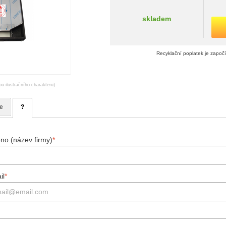
skladem
Recyklační poplatek je započ
ou ilustračního charakteru)
e
?
no (název firmy)
*
il
*