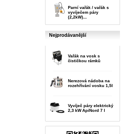
Parní vařák / vařák s
vyvíječem páry
(2,2kW)...
Nejprodávanější
Vařák na vosk s
čističkou rámků
Nerezová nádoba na
rozehřívání vosku 1,5l
Vyvíječ páry elektrický
2,3 kW ApiNord 7 l