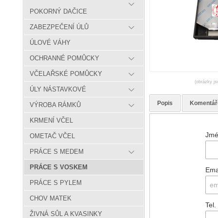
POKORNÝ DAČICE
ZABEZPEČENÍ ÚLŮ
ÚLOVÉ VÁHY
OCHRANNÉ POMŮCKY
VČELAŘSKÉ POMŮCKY
(obrázky js
ÚLY NÁSTAVKOVÉ
Popis
Komentář
VÝROBA RÁMKŮ
KRMENÍ VČEL
Jmé
OMETAČ VČEL
PRÁCE S MEDEM
PRÁCE S VOSKEM
Ema
PRÁCE S PYLEM
CHOV MATEK
Tel.
ŽIVNÁ SŮL A KVASINKY