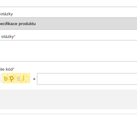
 otázky
 otázky
*
šte kód
*
»