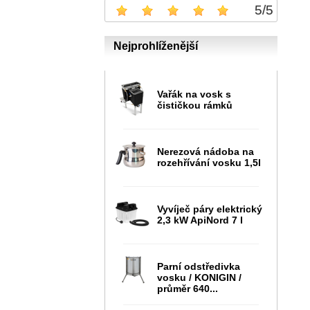
5
/
5
Nejprohlíženější
Vařák na vosk s
čističkou rámků
Nerezová nádoba na
rozehřívání vosku 1,5l
Vyvíječ páry elektrický
2,3 kW ApiNord 7 l
Parní odstředivka
vosku / KONIGIN /
průměr 640...