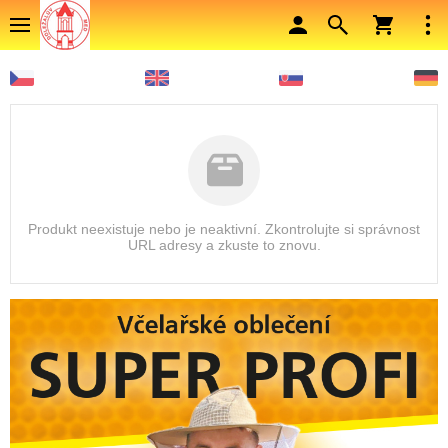
Produkt neexistuje nebo je neaktivní. Zkontrolujte si správnost
URL adresy a zkuste to znovu.