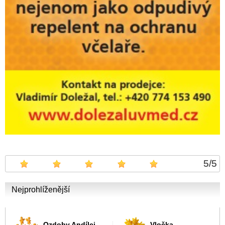
5
/
5
Nejprohlíženější
Ozdoby Andílci
Vločka