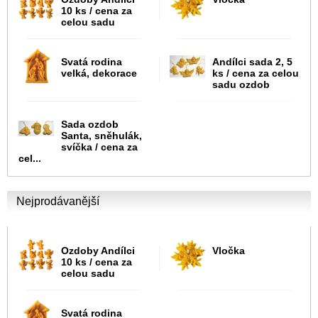
10 ks / cena za
celou sadu
Svatá rodina
Andílci sada 2, 5
velká, dekorace
ks / cena za celou
sadu ozdob
Sada ozdob
Santa, sněhulák,
svíčka / cena za
cel...
Nejprodávanější
Ozdoby Andílci
Vločka
10 ks / cena za
celou sadu
Svatá rodina