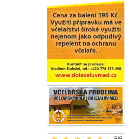
5
/
5