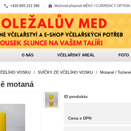
+420 605 222 286
Možnost přepnutí MĚNY / CURRENCY OPTION
O NÁS
VČELAŘSKÝ AREÁL
FOTO
VČELÍHO VOSKU
/
SVÍČKY ZE VČELÍHO VOSKU
/
Motané / Točené
ně motaná
ID produktu
Cena s DPH