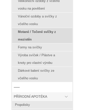
Velikonoční ozdoby z včelího
vosku na pověšení
Vánoční ozdoby a svíčky z
včelího vosku
Motané / Točené svíčky z
mezistěn
Formy na svíčky
Výroba svíček / Plástve a
knoty pro vlastní výrobu
Dárkové balení svíčky ze
včelího vosku
------
PŘÍRODNÍ APOTÉKA
Propolisky