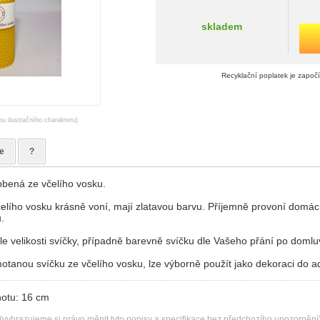
skladem
Recyklační poplatek je započ
ou ilustračního charakteru)
e
?
obená ze včelího vosku.
elího vosku krásně voní, mají zlatavou barvu. Příjemně provoní domác
.
e velikosti svíčky, případně barevně svíčku dle Vašeho přání po domlu
tanou svíčku ze včelího vosku, lze výborně použít jako dekoraci do a
notu: 16 cm
(vyhrazujeme si právo měnit tyto popisy a specifikace bez předchozího upozornění