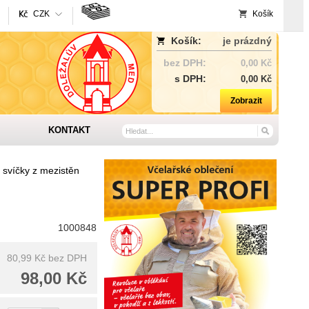
CZK
Košík
Košík:
je prázdný
bez DPH:
0,00 Kč
s DPH:
0,00 Kč
Zobrazit
KONTAKT
 svíčky z mezistěn
1000848
80,99 Kč
bez DPH
98,00 Kč