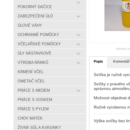
POKORNÝ DAČICE
ZABEZPEČENÍ ÚLŮ
ÚLOVÉ VÁHY
OCHRANNÉ POMŮCKY
VČELAŘSKÉ POMŮCKY
(obrázky js
ÚLY NÁSTAVKOVÉ
Popis
Komentář
VÝROBA RÁMKŮ
KRMENÍ VČEL
Svíčka je ručně vyr
OMETAČ VČEL
Svíčky z pravého vč
správnou atmosféru
PRÁCE S MEDEM
Možnost objednat dl
PRÁCE S VOSKEM
Ručně vyrobenou mo
PRÁCE S PYLEM
CHOV MATEK
Výška svíčky bez k
ŽIVNÁ SŮL A KVASINKY