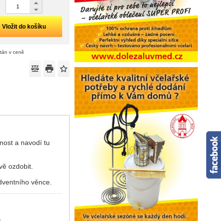
Vložit do košíku
ítán v ceně
nost a navodí tu
vě ozdobit.
dventního věnce.
)