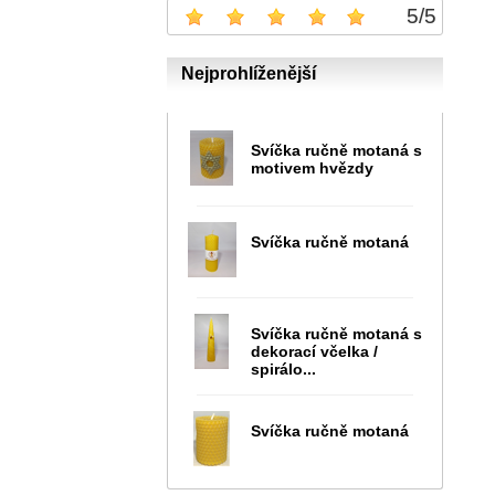
5
/
5
Nejprohlíženější
Svíčka ručně motaná s
motivem hvězdy
Svíčka ručně motaná
Svíčka ručně motaná s
dekorací včelka /
spirálo...
Svíčka ručně motaná