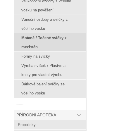
Velikonoční ozdoby z včelího
vosku na pověšení
Vánoční ozdoby a svíčky z
včelího vosku
Motané / Točené svíčky z
mezistěn
Formy na svíčky
Výroba svíček / Plástve a
knoty pro vlastní výrobu
Dárkové balení svíčky ze
včelího vosku
------
PŘÍRODNÍ APOTÉKA
Propolisky