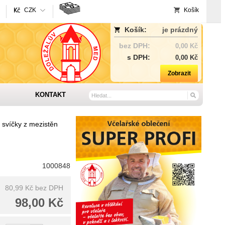
CZK
Košík
Košík:
je prázdný
bez DPH:
0,00 Kč
s DPH:
0,00 Kč
Zobrazit
KONTAKT
 svíčky z mezistěn
1000848
80,99 Kč
bez DPH
98,00 Kč