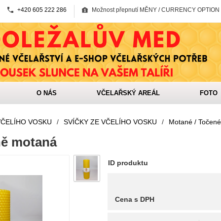
+420 605 222 286
Možnost přepnutí MĚNY / CURRENCY OPTION
O NÁS
VČELAŘSKÝ AREÁL
FOTO
VČELÍHO VOSKU
/
SVÍČKY ZE VČELÍHO VOSKU
/
Motané / Točené
ně motaná
ID produktu
Cena s DPH