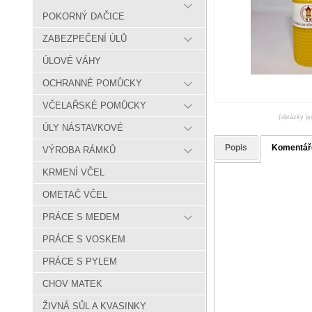
POKORNÝ DAČICE
ZABEZPEČENÍ ÚLŮ
ÚLOVÉ VÁHY
OCHRANNÉ POMŮCKY
VČELAŘSKÉ POMŮCKY
(obrázky js
ÚLY NÁSTAVKOVÉ
Popis
Komentář
VÝROBA RÁMKŮ
KRMENÍ VČEL
OMETAČ VČEL
PRÁCE S MEDEM
PRÁCE S VOSKEM
PRÁCE S PYLEM
CHOV MATEK
ŽIVNÁ SŮL A KVASINKY