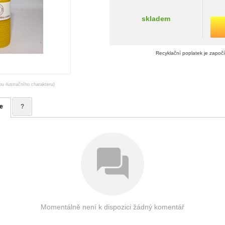
skladem
Recyklační poplatek je započ
ou ilustračního charakteru)
e
?
Momentálně není k dispozici žádný komentář