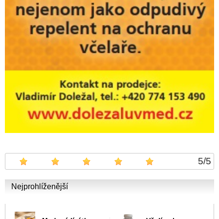
5
/
5
Nejprohlíženější