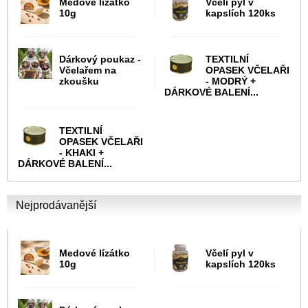
Medové lízátko
Včelí pyl v
10g
kapslích 120ks
Dárkový poukaz -
TEXTILNÍ
Včelařem na
OPASEK VČELAŘI
zkoušku
- MODRÝ +
DÁRKOVÉ BALENÍ...
TEXTILNÍ
OPASEK VČELAŘI
- KHAKI +
DÁRKOVÉ BALENÍ...
Nejprodávanější
Medové lízátko
Včelí pyl v
10g
kapslích 120ks