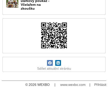
Dárkový poukaz -
Včelařem na
zkoušku
Sdílet aktuální stránku
© 2026 WEXBO |
www.wexbo.com
|
Přihlásit