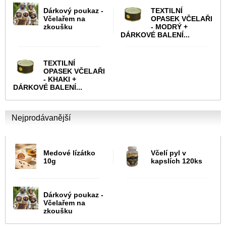
Dárkový poukaz -
TEXTILNÍ
Včelařem na
OPASEK VČELAŘI
zkoušku
- MODRÝ +
DÁRKOVÉ BALENÍ...
TEXTILNÍ
OPASEK VČELAŘI
- KHAKI +
DÁRKOVÉ BALENÍ...
Nejprodávanější
Medové lízátko
Včelí pyl v
10g
kapslích 120ks
Dárkový poukaz -
Včelařem na
zkoušku