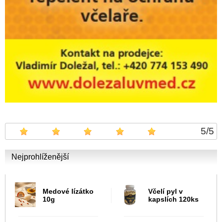
5
/
5
Nejprohlíženější
Medové lízátko
Včelí pyl v
10g
kapslích 120ks