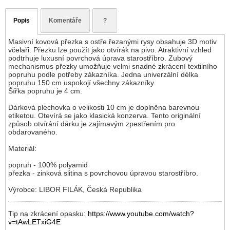
Popis
Komentáře
?
Masivní kovová přezka s ostře řezanými rysy obsahuje 3D motiv
včelaři. Přezku lze použít jako otvírák na pivo. Atraktivní vzhled
podtrhuje luxusní povrchová úprava starostříbro. Zubový
mechanismus přezky umožňuje velmi snadné zkrácení textilního
popruhu podle potřeby zákazníka. Jedna univerzální délka
popruhu 150 cm uspokojí všechny zákazníky.
Šířka popruhu je 4 cm.
Dárková plechovka o velikosti 10 cm je doplněna barevnou
etiketou. Otevírá se jako klasická konzerva. Tento originální
způsob otvírání dárku je zajímavým zpestřením pro
obdarovaného.
Materiál:
popruh - 100% polyamid
přezka - zinková slitina s povrchovou úpravou starostříbro.
Výrobce: LIBOR FILÁK, Česká Republika
Tip na zkrácení opasku:
https://www.youtube.com/watch?
v=tAwLETxiG4E