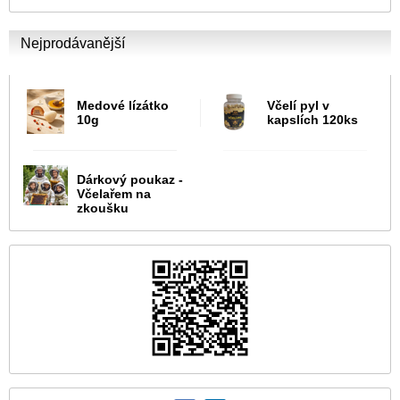
Nejprodávanější
Medové lízátko
Včelí pyl v
10g
kapslích 120ks
Dárkový poukaz -
Včelařem na
zkoušku