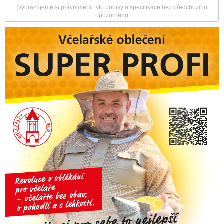
(vyhrazujeme si právo měnit tyto popisy a specifikace bez předchozího
upozornění)