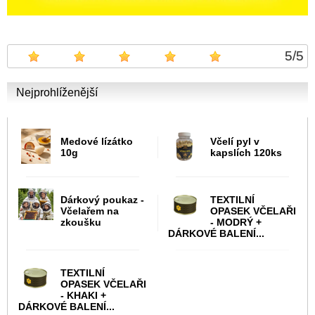
5
/
5
Nejprohlíženější
Medové lízátko
Včelí pyl v
10g
kapslích 120ks
Dárkový poukaz -
TEXTILNÍ
Včelařem na
OPASEK VČELAŘI
zkoušku
- MODRÝ +
DÁRKOVÉ BALENÍ...
TEXTILNÍ
OPASEK VČELAŘI
- KHAKI +
DÁRKOVÉ BALENÍ...