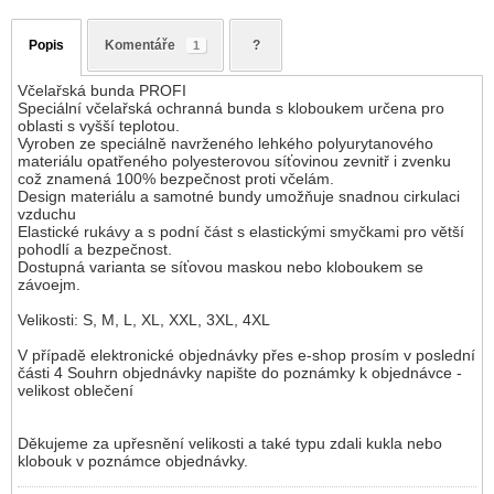
Popis
Komentáře
?
1
Včelařská bunda PROFI
Speciální včelařská ochranná bunda s kloboukem určena pro
oblasti s vyšší teplotou.
Vyroben ze speciálně navrženého lehkého polyurytanového
materiálu opatřeného polyesterovou síťovinou zevnitř i zvenku
což znamená 100% bezpečnost proti včelám.
Design materiálu a samotné bundy umožňuje snadnou cirkulaci
vzduchu
Elastické rukávy a s podní část s elastickými smyčkami pro větší
pohodlí a bezpečnost.
Dostupná varianta se síťovou maskou nebo kloboukem se
závoejm.
Velikosti: S, M, L, XL, XXL, 3XL, 4XL
V případě elektronické objednávky přes e-shop prosím v poslední
části 4 Souhrn objednávky napište do poznámky k objednávce -
velikost oblečení
Děkujeme za upřesnění velikosti a také typu zdali kukla nebo
klobouk v poznámce objednávky.