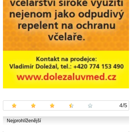
4
/
5
Nejprohlíženější