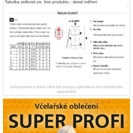
Tabulka velikosti viz. foto produktu - detail měření
(vyhrazujeme si právo měnit tyto popisy a specifikace bez předchozího
upozornění)