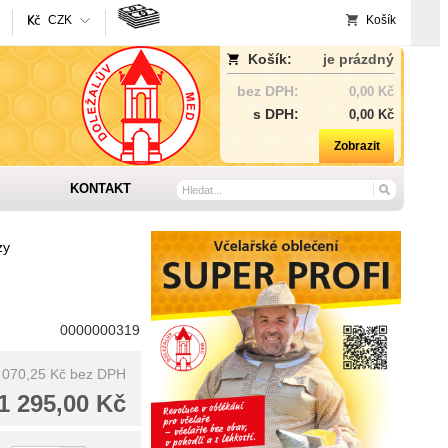
CZK
Košík
Košík:
je prázdný
bez DPH:
0,00 Kč
s DPH:
0,00 Kč
Zobrazit
KONTAKT
zy
0000000319
 070,25 Kč
bez DPH
1 295,00 Kč