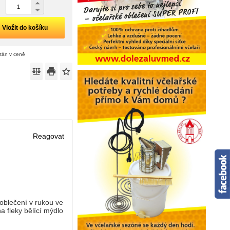
Vložit do košíku
ítán v ceně
Reagovat
oblečení v rukou ve
 fleky bělící mýdlo