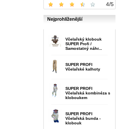
4
/
5
Nejprohlíženější
Včelařský klobouk
SUPER Profi /
Samostatný náhr...
SUPER PROFI
Včelařské kalhoty
SUPER PROFI
Včelařská kombinéza s
kloboukem
SUPER PROFI
Včelařská bunda -
klobouk