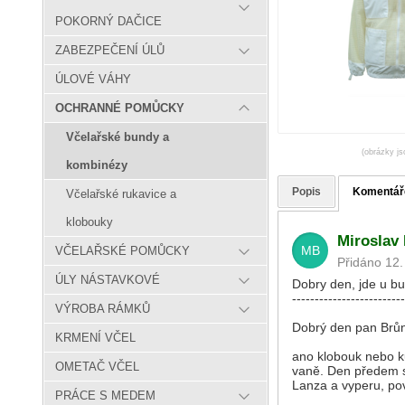
POKORNÝ DAČICE
ZABEZPEČENÍ ÚLŮ
ÚLOVÉ VÁHY
OCHRANNÉ POMŮCKY
Včelařské bundy a
(obrázky js
kombinézy
Popis
Komentář
Včelařské rukavice a
klobouky
Miroslav
MB
VČELAŘSKÉ POMŮCKY
Přidáno 12.
ÚLY NÁSTAVKOVÉ
Dobry den, jde u 
-------------------------
VÝROBA RÁMKŮ
Dobrý den pan Brů
KRMENÍ VČEL
ano klobouk nebo ku
OMETAČ VČEL
vaně. Den předem si
Lanza a vyperu, po
PRÁCE S MEDEM