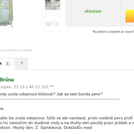
skladem
Recyklační poplatek je započ
ou ilustračního charakteru)
e
?
1
 Brůna
 srpen, 21:19 z 46.13.152.***
bundy zcela odepnout klobouk? Jak se tato bunda pere?
--------------------------------------------------------------------------------
na,
klu lze zcela odepnout, hůře se ale nandavá, proto osobně peru profi 
 ho namočím do studené vody a na druhý den použiji prací prášek a na
věsím. Hezký den, Z. Samleková. Doležalův med.