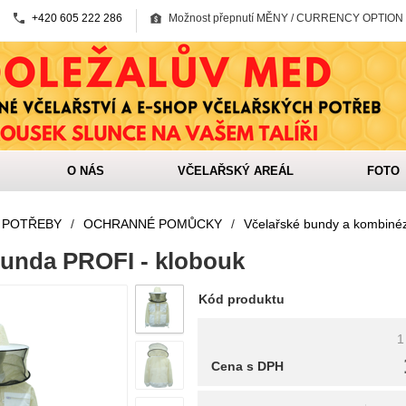
+420 605 222 286
Možnost přepnutí MĚNY / CURRENCY OPTION
O NÁS
VČELAŘSKÝ AREÁL
FOTO
 POTŘEBY
/
OCHRANNÉ POMŮCKY
/
Včelařské bundy a kombiné
bunda PROFI - klobouk
Kód produktu
1
Cena s DPH