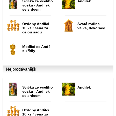
Svíčka ze včelího
Andílek
vosku - Andílek
se srdcem
Ozdoby Andílci
Svatá rodina
10 ks / cena za
velká, dekorace
celou sadu
Modlící se Anděl
s křídly
Nejprodávanější
Svíčka ze včelího
Andílek
vosku - Andílek
se srdcem
Ozdoby Andílci
10 ks / cena za