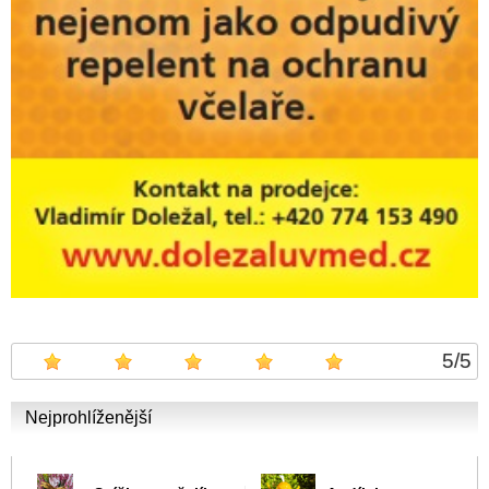
5
/
5
Nejprohlíženější