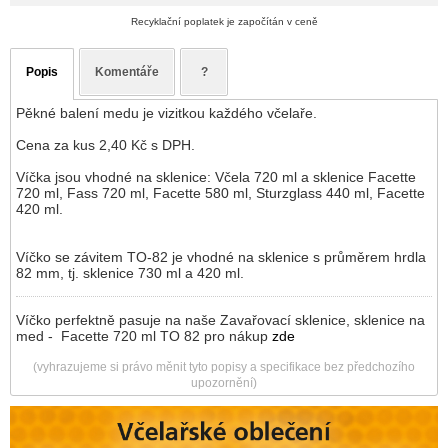
Recyklační poplatek je započítán v ceně
Popis
Komentáře
?
Pěkné balení medu je vizitkou každého včelaře.
Cena za kus 2,40 Kč s DPH.
Víčka jsou vhodné na sklenice: Včela 720 ml a sklenice Facette
720 ml, Fass 720 ml, Facette 580 ml, Sturzglass 440 ml, Facette
420 ml.
Víčko se závitem TO-82 je vhodné na sklenice s průměrem hrdla
82 mm, tj. sklenice 730 ml a 420 ml.
Víčko perfektně pasuje na naše Zavařovací sklenice, sklenice na
med - Facette 720 ml TO 82 pro nákup
zde
(vyhrazujeme si právo měnit tyto popisy a specifikace bez předchozího
upozornění)