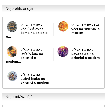
Nejprohlíženější
Víčko TO 82 -
Víčko TO 82 - Pět
Včelí královna
včel na sklenici s
černé na sklenici
medem
s...
Víčko TO 82 -
Víčko TO 82 -
letící včela na
Levandule na
sklenici s
sklenici s medem
medem...
Víčko TO 82 -
Luční louka na
sklenici s medem
Nejprodávanější