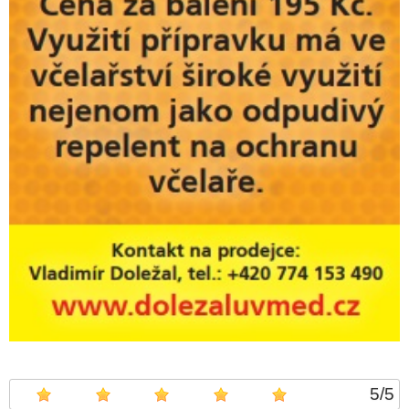
5
/
5