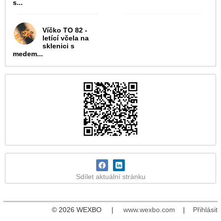
s...
Víčko TO 82 -
letící včela na
sklenici s
medem...
Sdílet aktuální stránku
© 2026 WEXBO |
www.wexbo.com
|
Přihlásit