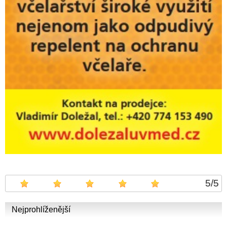
5
/
5
Nejprohlíženější