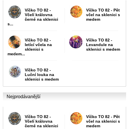
Víčko TO 82 -
Víčko TO 82 - Pět
Včelí královna
včel na sklenici s
černé na sklenici
medem
s...
Víčko TO 82 -
Víčko TO 82 -
letící včela na
Levandule na
sklenici s
sklenici s medem
medem...
Víčko TO 82 -
Luční louka na
sklenici s medem
Nejprodávanější
Víčko TO 82 -
Víčko TO 82 - Pět
Včelí královna
včel na sklenici s
černé na sklenici
medem